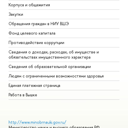
Корпуса и общежития
В
Закупки
П
Обращения граждан в НИУ ВШЭ
А
Фонд целевого капитала
Д
Противодействие коррупции
Ц
Сведения о доходах, расходах, об имуществе и
Б
обязательствах имущественного характера
О
Сведения об образовательной организации
О
Людям с ограниченными возможностями здоровья
Единая платежная страница
Работа в Вышке
http://www.minobrnauki.gov.ru/
Министерство науки и высшего образования РФ