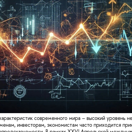
характеристик современного мира – высокий уровень н
менам, инвесторам, экономистам часто приходится при
непредсказуемости. В рамках XXVI Апрельской междун