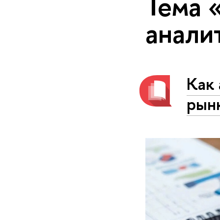
Тема 
анали
Как 
рын