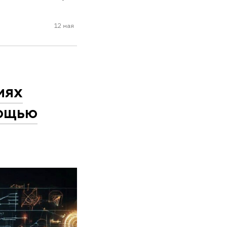
12 мая
иях
мощью