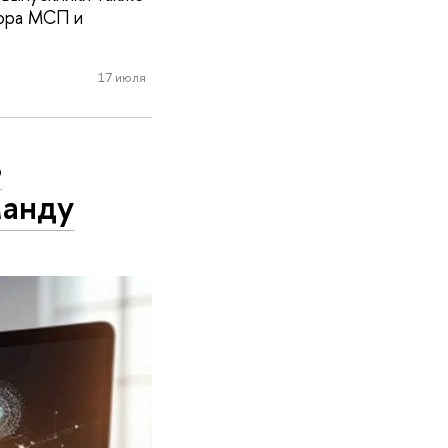
тора МСП и
17 июля
ь
манду