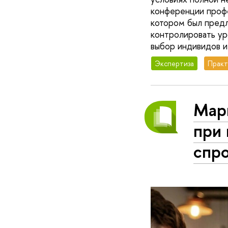
конференции профе
котором был предл
контролировать ур
выбор индивидов и
Экспертиза
Практ
Марк
при
спр