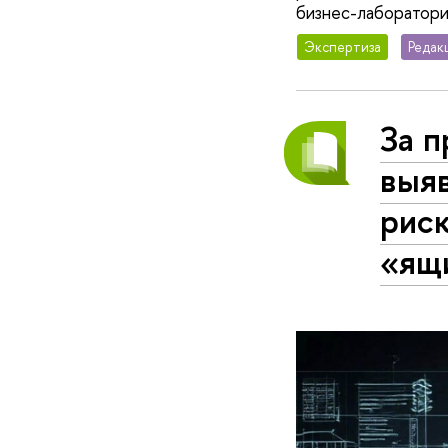
бизнес-лаборатор
Экспертиза
Редак
За 
выя
рис
«ящ