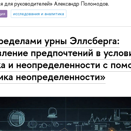
ия для руководителей» Александр Поломодов.
ция
исследования и аналитика
пределами урны Эллсберга:
вление предпочтений в услов
ка и неопределенности с по
ика неопределенности»