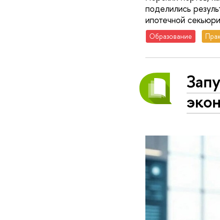
поделились резул
ипотечной секьюри
Образование
Пра
Запу
экон