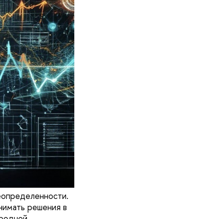
еопределенности.
нимать решения в
ародной