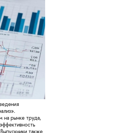
оведения
ализ».
м на рынке труда,
т эффективность
 Выпускники также