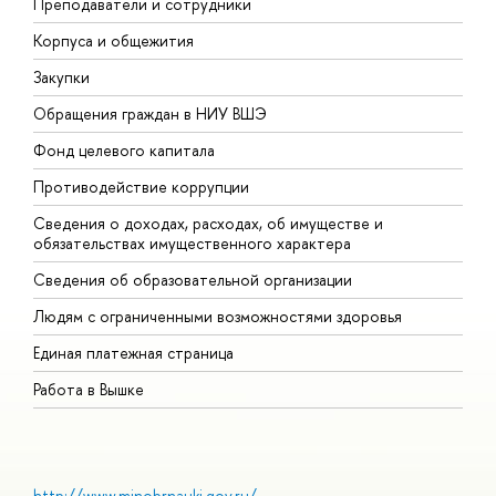
Преподаватели и сотрудники
П
Корпуса и общежития
В
Закупки
П
Обращения граждан в НИУ ВШЭ
А
Фонд целевого капитала
Д
Противодействие коррупции
Ц
Сведения о доходах, расходах, об имуществе и
Б
обязательствах имущественного характера
О
Сведения об образовательной организации
О
Людям с ограниченными возможностями здоровья
Единая платежная страница
Работа в Вышке
http://www.minobrnauki.gov.ru/