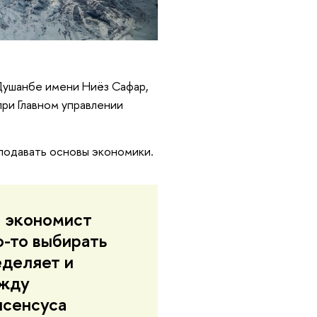
 Душанбе имени Ниёз Сафар,
ри Главном управлении
еподавать основы экономики.
и экономист
о-то выбирать
еделяет и
ежду
нсенсуса