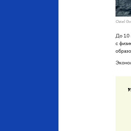
Oziel Go
До 10 
с физи
образо
Эконом