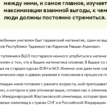
между ними, и самое главное, изучае
максимизации взаимной выгоды, к че
люди должны постоянно стремиться.
юбимым учителем был таджикский математик, один из в
ов Республики Таджикистан Каримов Равшан Азамович.
тупления в ВШЭ постарался немного углубиться в математи
млен о том, что в Вышке математика сложная. В Вышке со
ых на старших курсах ФЭН и МЭ. Именно они дали мне сов
ических наук и давали указания и пояснения в процессе п
пиадам меня готовили с раннего возраста, мой преподават
ич, о котором я уже упоминал выше, готовил нас к олимпиа
к Международной Жаутыковской олимпиаде, которая приз
жных олимпиад в странах СНГ и в Российской Федерации.