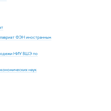
ат
алавриат ФЭН иностранным
олодежи НИУ ВШЭ по
экономических наук