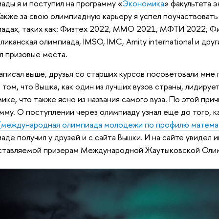
ады я и поступил на программу «
Экономика
» факультета 
акже за свою олимпиадную карьеру я успел поучаствовать
адах, таких как: Физтех 2022, ММО 2021, МФТИ 2022, Фи
ликанская олимпиада, IMSO, IMC, Amity international и друг
л призовые места.
написал выше, друзья со старших курсов посоветовали мне
 том, что Вышка, как один из лучших вузов страны, лидирует
ике, что также ясно из названия самого вуза. По этой при
мму. О поступлении через олимпиаду узнал еще до того, к
международная олимпиада молодежи по профилю матема
аде получил у друзей и с сайта Вышки. И на сайте увидел 
ставляемой призерам Международной Жаутыковской Оли