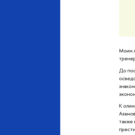
Моим л
тренер
До пос
осведо
знаком
эконом
К олим
Азамов
также 
прести