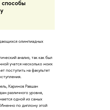
т способы
му
ыдающихся олимпиадных
ческий анализ, так как был
 мной учатся несколько моих
ет поступить на факультет
оступления.
ель, Каримов Равшан
дам различного уровня,
нается одной из самых
 Именно по диплому этой