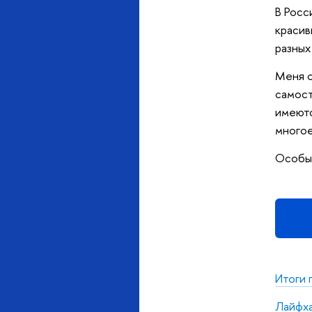
В Росс
красив
разных
Меня о
самост
имеютс
многое
Особых
Итоги 
Лайфха