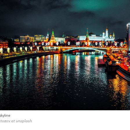
kyline
tozov at unsplash