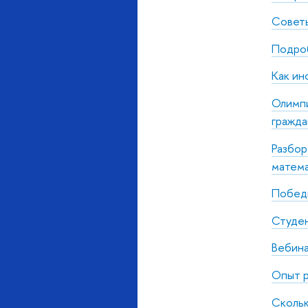
Советы
Подроб
Как ин
Олимпи
гражд
Разбор
матема
Победи
Студен
Вебин
Опыт р
Скольк