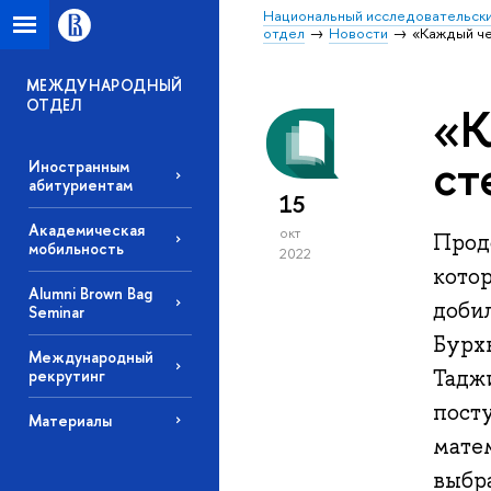
Национальный исследовательски
отдел
Новости
«Каждый че
МЕЖДУНАРОДНЫЙ
ОТДЕЛ
«К
ст
Иностранным
абитуриентам
15
Академическая
окт
Прод
мобильность
2022
кото
Alumni Brown Bag
доби
Seminar
Бурх
Международный
Тадж
рекрутинг
пост
Материалы
мате
выбр