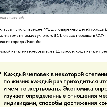
mez at unsplash
класса я учился в лицее №1 для одаренных детей города
ко-математическим уклоном. В 11 классе перешел в СОУ п
вания города Душанбе.
икой начал интересоваться в 11 классе, когда начали пр
Каждый человек в некоторой степен
по жизни: каждый раз приходиться чт
и чем-то жертвовать. Экономика опр
изучает определенные отношения м
индивидами, способы достижения ко