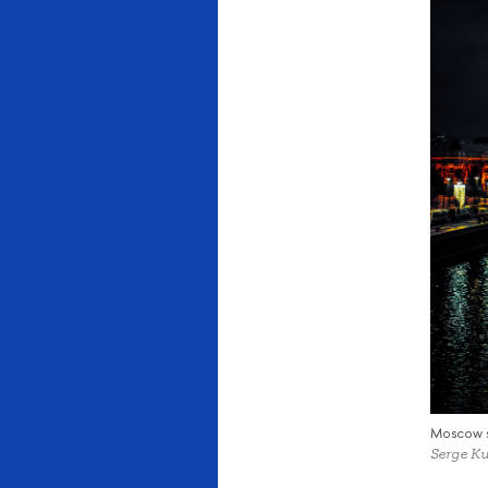
Moscow s
Serge Ku