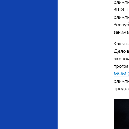
олимпи
ВШЭ. Т
олимпи
Респуб
занима
Как я 
Дело в
эконом
програ
МОМ (
олимпи
предо