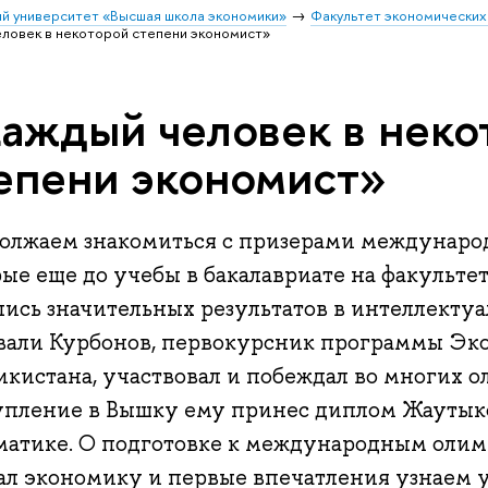
й университет «Высшая школа экономики»
Факультет экономических
ловек в некоторой степени экономист»
аждый человек в неко
епени экономист»
олжаем знакомиться с призерами междунаро
рые еще до учебы в бакалавриате на факульте
лись значительных результатов в интеллекту
вали Курбонов, первокурсник программы Эко
икистана, участвовал и побеждал во многих о
упление в Вышку ему принес диплом Жаутык
матике. О подготовке к международным олим
ал экономику и первые впечатления узнаем 