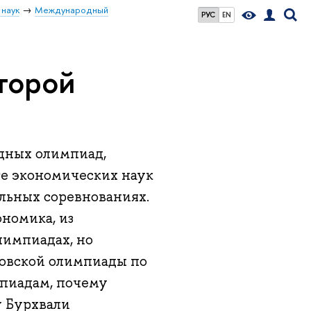
 наук
Международный
РУС
EN
торой
дных олимпиад,
те экономических наук
альных соревнованиях.
номика, из
лимпиадах, но
овской олимпиады по
пиадам, почему
у Бурхвали