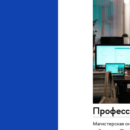
Професси
Магистерская он