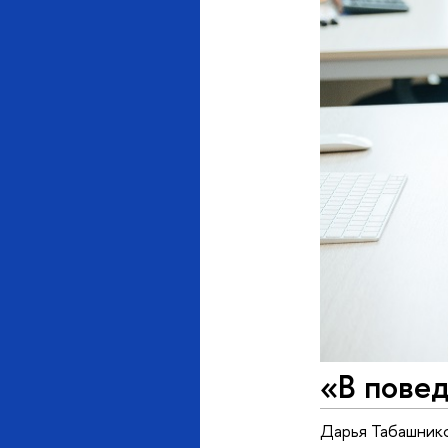
«В повед
Дарья Табашнико