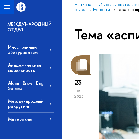
Национальный исследовательски
отдел
Новости
Тема «аспи
МЕЖДУНАРОДНЫЙ
Тема «асп
ОТДЕЛ
Иностранным
абитуриентам
Академическая
мобильность
23
Alumni Brown Bag
Seminar
ноя
2023
Международный
рекрутинг
Материалы