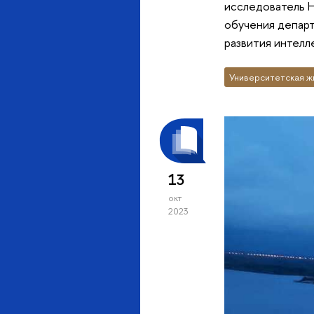
исследователь Н
обучения депар
развития интел
Университетская ж
13
окт
2023