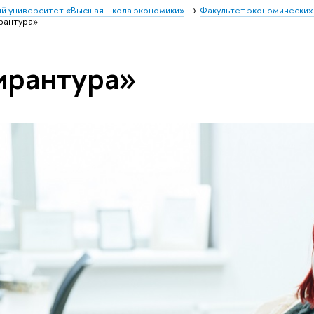
й университет «Высшая школа экономики»
Факультет экономических
рантура»
ирантура»