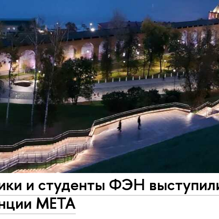
ики и студенты ФЭН выступил
нции META