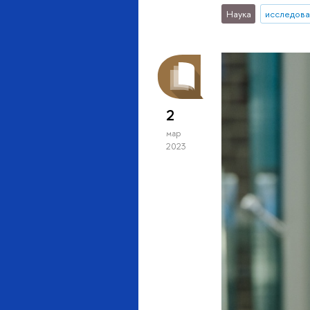
Наука
исследова
2
мар
2023