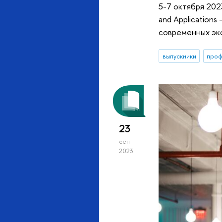
5-7 октября 20
and Application
современных эк
выпускники
про
23
сен
2023