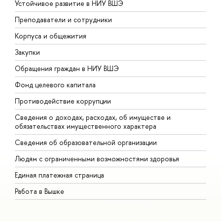
Устойчивое развитие в НИУ ВШЭ
О
Преподаватели и сотрудники
П
Корпуса и общежития
В
Закупки
П
Обращения граждан в НИУ ВШЭ
А
Фонд целевого капитала
Д
Противодействие коррупции
Ц
Сведения о доходах, расходах, об имуществе и
Б
обязательствах имущественного характера
О
Сведения об образовательной организации
О
Людям с ограниченными возможностями здоровья
Единая платежная страница
Работа в Вышке