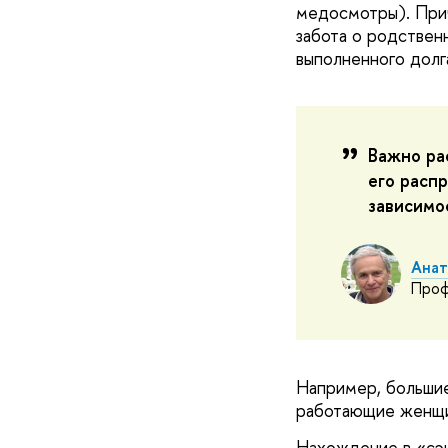
медосмотры). При
забота о родствен
выполненного долг
Важно ра
его расп
зависимо
Анат
Проф
Например, большие
работающие женщ
Нахождение в «сэн