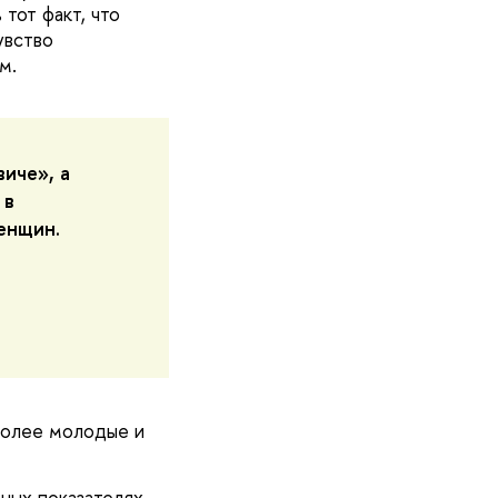
тот факт, что
увство
м.
иче», а
 в
енщин.
более молодые и
ных показателях