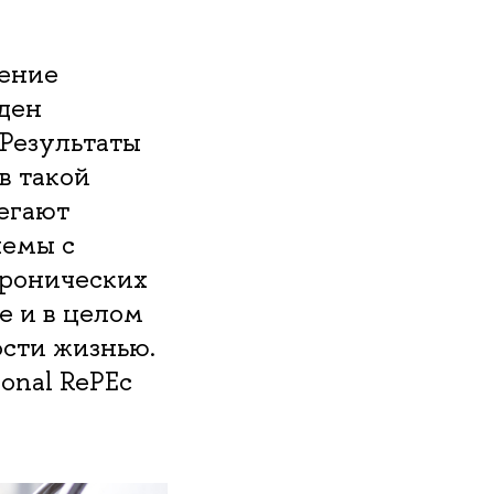
ение
ден
 Результаты
в такой
регают
лемы с
хронических
е и в целом
ости жизнью.
onal RePEc