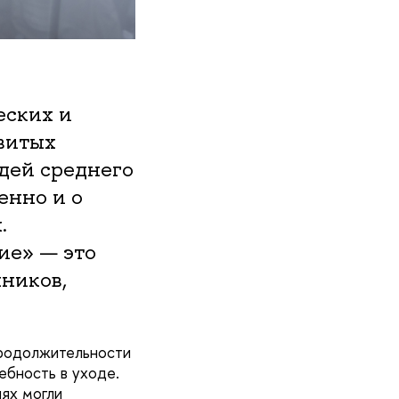
еских и
звитых
дей среднего
енно и о
.
ие» — это
ников,
продолжительности
ебность в уходе.
лях могли