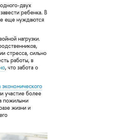
 одного-двух
завести ребенка. В
же еще нуждаются
ойной нагрузки.
родственников,
ии стресса, сильно
сть работы, в
но
, что забота о
а экономического
и участие более
за пожилыми
разе жизни и
его