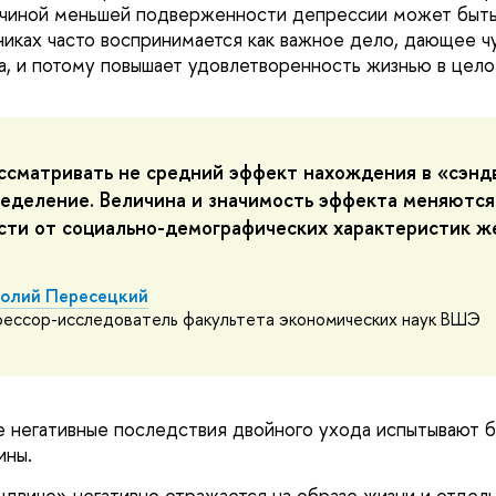
чиной меньшей подверженности депрессии может быть 
никах часто воспринимается как важное дело, дающее ч
а, и потому повышает удовлетворенность жизнью в цело
ссматривать не средний эффект нахождения в «сэндв
ределение. Величина и значимость эффекта меняются
сти от социально-демографических характеристик ж
олий Пересецкий
ессор-исследователь факультета экономических наук ВШЭ
 негативные последствия двойного ухода испытывают 
ины.
двиче» негативно отражается на образе жизни и отдель