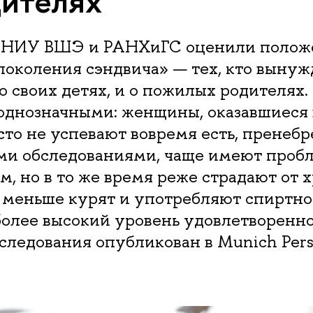
дителях
 НИУ ВШЭ и РАНХиГС оценили полож
поколения сэндвича» — тех, кто вынуж
 о своих детях, и о пожилых родителях.
однозначными: женщины, оказавшиеся 
сто не успевают вовремя есть, пренеб
и обследованиями, чаще имеют проб
, но в то же время реже страдают от 
 меньше курят и употребляют спиртно
более высокий уровень удовлетворенн
ледования опубликован в Munich Pers