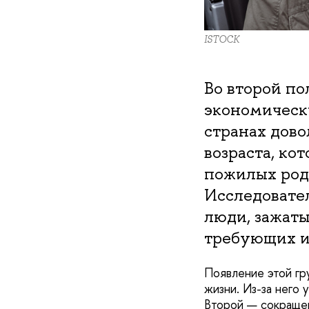
ISTOCK
Во второй по
экономически
странах дов
возраста, ко
пожилых роди
Исследовател
люди, зажат
требующих и
Появление этой гр
жизни. Из-за него
Второй — сокращен