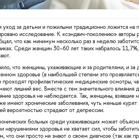
и уход за детьми и пожилыми традиционно ложится на 
ировано исследование. К «сэндвич-поколению» авторы 
общал, что как минимум несколько раз в неделю заботит
иках. Среди женщин 30–60 лет таких набралось 11,7%,
ают.
ило, что женщины, ухаживающие и за родителями, и за 
венном здоровье (в наибольшей степени это проявляетс
е проходят профилактические медицинские осмотры, ч
меют лишний вес. Вместе с тем значительного влияния д
яние здоровья не наблюдается. Так, женщины, взявшие н
же имеют хронические заболевания, чуть меньше курят
шей вероятностью страдают от депрессии.
онических больных среди ухаживающих может объяснят
и нарушениями здоровья не хватает сил, чтобы заботит
м, что они просто не знают о своем диагнозе (так как п