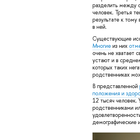
разделить между с
человек. Третья т
результате к тому
в ней.
Существующие иссл
Многие
из них
отм
очень не хватает 
устают и в средне
которых таких нег
родственниках мо
В представленной
положения и здоро
12 тысяч человек.
родственниками ил
удовлетворенности
демографические и