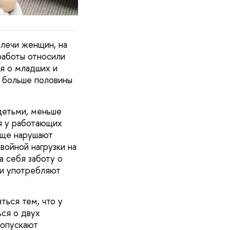
плечи женщин, на
работы относили
ся о младших и
 больше половины
детьми, меньше
я у работающих
аще нарушают
войной нагрузки на
а себя заботу о
 и употребляют
ься тем, что у
ься о двух
ропускают