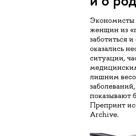
и о ро
Экономисты
женщин из «
заботиться и
оказались не
ситуации, ча
медицинским
лишним весом
заболеваний,
показывают 
Препринт исс
Archive.