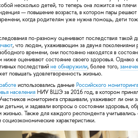
обой несколько детей, то теперь она ложится на плечи
енденция — повышение возраста, в котором пары решают 
 времени, когда родителям уже нужна помощь, дети то
едования по-разному оценивают последствия такой дв
ечают
, что людям, ухаживающим за двумя поколениями 
свободного времени, они постоянно находятся в состоян
м ниже оценивают состояние своего здоровья. Однако е
ативных последствий
не обнаружили
, более того,
замече
жет повышать удовлетворенность жизнью.
работе
использовались данные
Российского мониторинг
вья населения
НИУ ВШЭ за 2016 год, в котором принял
 Участников мониторинга спрашивали, ухаживают ли они 
и детьми, и задавали вопросы о состоянии здоровья, об
 жизнью. Также для каждого респондента учитывались 
 социоэкономические характеристики.