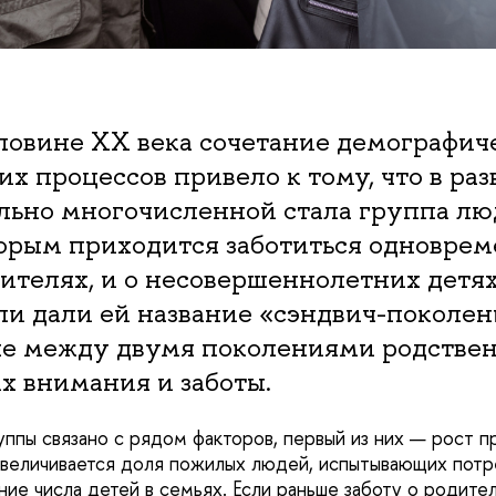
ловине ХХ века сочетание демографич
х процессов привело к тому, что в ра
ольно многочисленной стала группа лю
торым приходится заботиться одноврем
телях, и о несовершеннолетних детях
и дали ей название «сэндвич-поколен
ые между двумя поколениями родствен
х внимания и заботы.
уппы связано с рядом факторов, первый из них — рост 
 увеличивается доля пожилых людей, испытывающих потр
ие числа детей в семьях. Если раньше заботу о родите