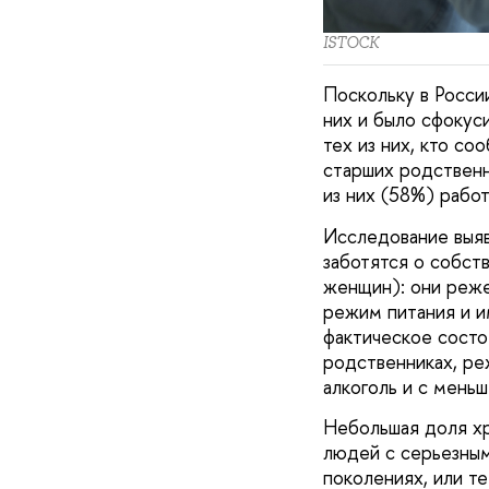
ISTOCK
Поскольку в Росси
них и было сфокус
тех из них, кто со
старших родственн
из них (58%) работ
Исследование выяв
заботятся о собст
женщин): они реж
режим питания и и
фактическое состо
родственниках, ре
алкоголь и с мень
Небольшая доля хр
людей с серьезным
поколениях, или те