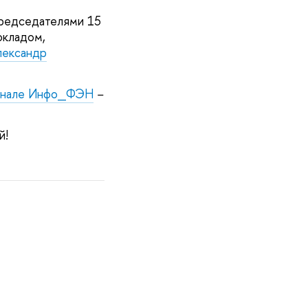
председателями 15
окладом,
лександр
канале Инфо_ФЭН
−
й!