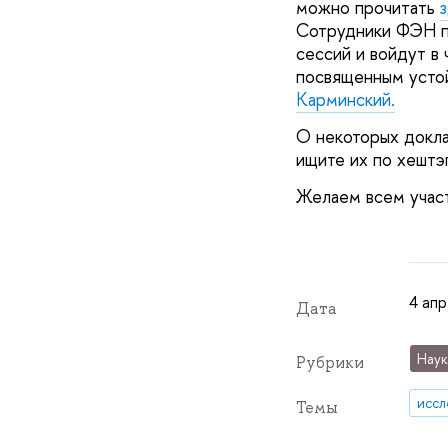
можно прочитать
з
Сотрудники ФЭН п
сессий и войдут в 
посвященным устой
Карминский.
О некоторых докла
ищите их по хештэ
Желаем всем участ
4 апр
Дата
Наук
Рубрики
иссл
Темы