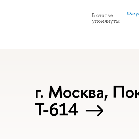
Факу
В статье
упомянуты
г. Москва, Пок
Т-614