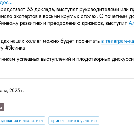
десь.
редставят 33 доклада, выступят руководителями или 
число экспертов в восьми круглых столах. С почетным д
чивому развитию и преодолению кризисов, выступит
А
дах наших коллег можно будет прочитать
в телеграм-
гу #Ясинка
никам успешных выступлений и плодотворных дискусси
еля, 2023 г.
а
едования и аналитика
приглашение к участию