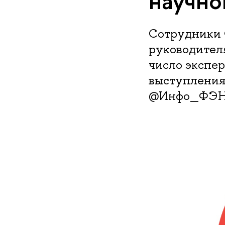
научно
Сотрудники 
руководител
число экспер
выступления
@Инфо_ФЭ