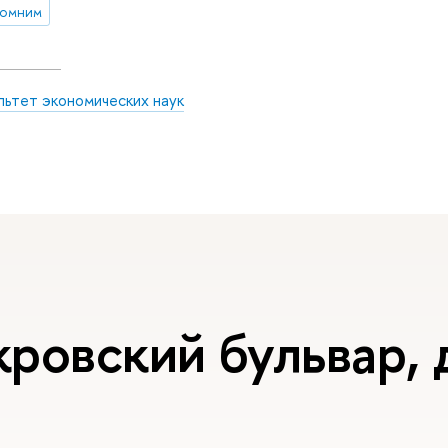
помним
льтет экономических наук
ровский бульвар, д