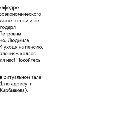
 кафедре
кроэкономического
чные статьи и не
агодаря
 Петровны
ено. Людмила
И уходя на пенсию,
олениям коллег.
ля нас! Покойтесь
в ритуальном зале
 по адресу: г.
 Карбышева).