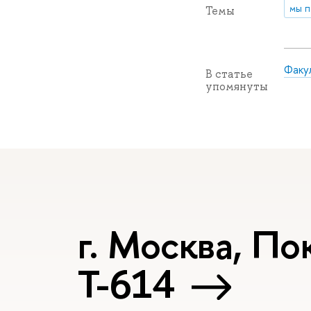
мы 
Темы
Факу
В статье
упомянуты
г. Москва, Пок
Т-614