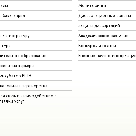
иады
Мониторинги
в бакалавриат
Диссертационные советы
Защиты диссертаций
в магистратуру
Академическое развитие
нтура
Конкурсы и гранты
ительное образование
Внешние научно-информаци
развития карьеры
-инкубатор ВШЭ
вательные партнерства
ая связь и взаимодействие с
телями услуг