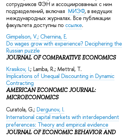
сотрудников ФЭН и ассоциированных с ним
подразделений, включая
МИЭФ
, в ведущих
международных журналах. Все публикации
факультета доступны по
ссылке
.
Gimpelson, V.;
Chernina, E.
Do wages grow with experience? Deciphering the
Russian puzzle
JOURNAL OF COMPARATIVE ECONOMICS
Krasikov, I
.; Lamba, R.; Mettral, T.
Implications of Unequal Discounting in Dynamic
Contracting
AMERICAN ECONOMIC JOURNAL:
MICROECONOMICS
Curatola, G.;
Dergunov, I.
International capital markets with interdependent
preferences: Theory and empirical evidence
JOURNAL OF ECONOMIC BEHAVIOR AND