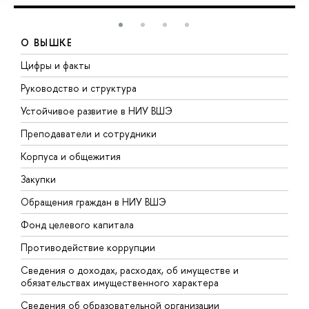
О ВЫШКЕ
Цифры и факты
Л
Руководство и структура
Д
Устойчивое развитие в НИУ ВШЭ
О
Преподаватели и сотрудники
П
Корпуса и общежития
В
Закупки
П
Обращения граждан в НИУ ВШЭ
А
Фонд целевого капитала
Д
Противодействие коррупции
Ц
Сведения о доходах, расходах, об имуществе и
Б
обязательствах имущественного характера
О
Сведения об образовательной организации