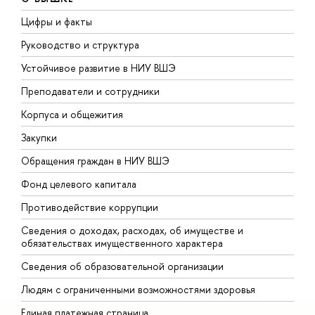
Цифры и факты
Л
Руководство и структура
Д
Устойчивое развитие в НИУ ВШЭ
О
Преподаватели и сотрудники
П
Корпуса и общежития
В
Закупки
П
Обращения граждан в НИУ ВШЭ
А
Фонд целевого капитала
Д
Противодействие коррупции
Ц
Сведения о доходах, расходах, об имуществе и
Б
обязательствах имущественного характера
О
Сведения об образовательной организации
О
Людям с ограниченными возможностями здоровья
Единая платежная страница