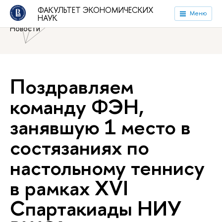
Национальный исследовательский университет «Высшая
ФАКУЛЬТЕТ ЭКОНОМИЧЕСКИХ
Меню
НАУК
школа экономики»
Факультет экономических наук
Новости
Поздравляем
команду ФЭН,
занявшую 1 место в
состязаниях по
настольному теннису
в рамках XVI
Спартакиады НИУ