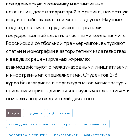
поведенческую экономику и когнитивные
искажения, дележ территорий в Арктике, нечестную
игру в онлайн-шахматах и многое другое. Научные
подразделения сотрудничают с органами
государственной власти, с частными компаниями, с
Российской футбольной премьер-лигой, выпускают
статьи и монографии в авторитетных издательствах
и ведущих рецензируемых журналах,
взаимодействуют с международными инициативами
и иностранными специалистами. Студентов 2-3
курса бакалавриата и первокурсников магистратуры
пригласили присоединиться к научным коллективам и
описали алгоритм действий для этого.
Наука
студенты
публикации
исследования и аналитика
приглашение к участию
репортаж о событии
бакалавриат
магистратура