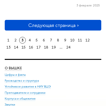
3 февраля 2025
Следующая страница
1
2
3
4
5
6
7
8
9
10
11
12
13
14
15
16
17
18
19
...
24
О ВЫШКЕ
ОБ
Цифры и факты
Ли
Руководство и структура
Дов
Устойчивое развитие в НИУ ВШЭ
Ол
Преподаватели и сотрудники
При
Корпуса и общежития
Вы
Закупки
При