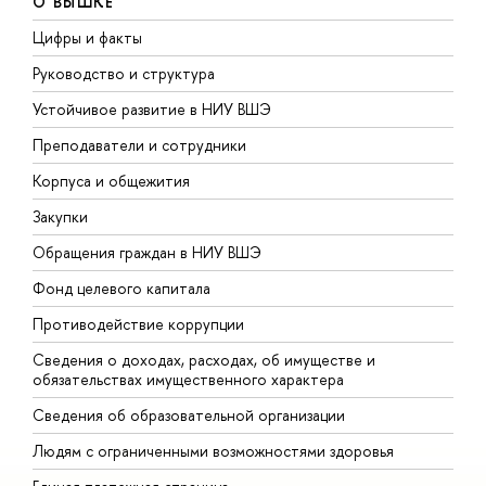
О ВЫШКЕ
Цифры и факты
Л
Руководство и структура
Д
Устойчивое развитие в НИУ ВШЭ
О
Преподаватели и сотрудники
П
Корпуса и общежития
В
Закупки
П
Обращения граждан в НИУ ВШЭ
А
Фонд целевого капитала
Д
Противодействие коррупции
Ц
Сведения о доходах, расходах, об имуществе и
Б
обязательствах имущественного характера
О
Сведения об образовательной организации
О
Людям с ограниченными возможностями здоровья