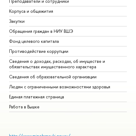
Преподаватели и сотрудники
П
Корпуса и общежития
В
Закупки
П
Обращения граждан в НИУ ВШЭ
А
Фонд целевого капитала
Д
Противодействие коррупции
Ц
Сведения о доходах, расходах, об имуществе и
Б
обязательствах имущественного характера
О
Сведения об образовательной организации
О
Людям с ограниченными возможностями здоровья
Единая платежная страница
Работа в Вышке
http://www.minobrnauki.gov.ru/