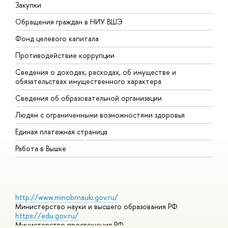
Закупки
П
Обращения граждан в НИУ ВШЭ
А
Фонд целевого капитала
Д
Противодействие коррупции
Ц
Сведения о доходах, расходах, об имуществе и
Б
обязательствах имущественного характера
О
Сведения об образовательной организации
О
Людям с ограниченными возможностями здоровья
Единая платежная страница
Работа в Вышке
http://www.minobrnauki.gov.ru/
Министерство науки и высшего образования РФ
https://edu.gov.ru/
Министерство просвещения РФ