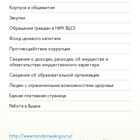
Корпуса и общежития
В
Закупки
П
Обращения граждан в НИУ ВШЭ
А
Фонд целевого капитала
Д
Противодействие коррупции
Ц
Сведения о доходах, расходах, об имуществе и
Б
обязательствах имущественного характера
О
Сведения об образовательной организации
О
Людям с ограниченными возможностями здоровья
Единая платежная страница
Работа в Вышке
http://www.minobrnauki.gov.ru/