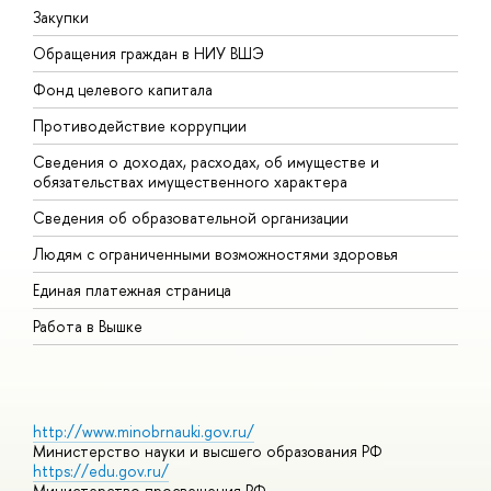
Закупки
П
Обращения граждан в НИУ ВШЭ
А
Фонд целевого капитала
Д
Противодействие коррупции
Ц
Сведения о доходах, расходах, об имуществе и
Б
обязательствах имущественного характера
О
Сведения об образовательной организации
О
Людям с ограниченными возможностями здоровья
Единая платежная страница
Работа в Вышке
http://www.minobrnauki.gov.ru/
Министерство науки и высшего образования РФ
https://edu.gov.ru/
Министерство просвещения РФ