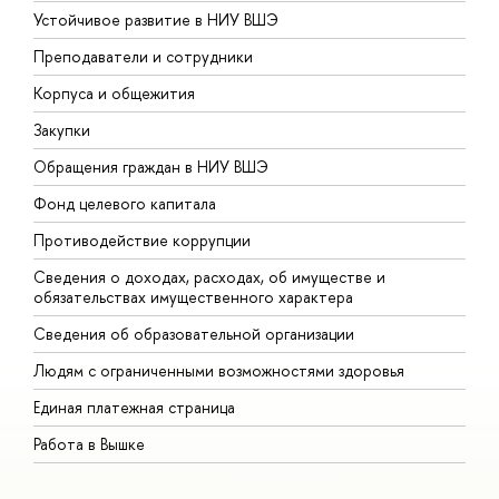
Устойчивое развитие в НИУ ВШЭ
О
Преподаватели и сотрудники
П
Корпуса и общежития
В
Закупки
П
Обращения граждан в НИУ ВШЭ
А
Фонд целевого капитала
Д
Противодействие коррупции
Ц
Сведения о доходах, расходах, об имуществе и
Б
обязательствах имущественного характера
О
Сведения об образовательной организации
О
Людям с ограниченными возможностями здоровья
Единая платежная страница
Работа в Вышке