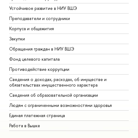
Устойчивое развитие в НИУ ВШЭ
О
Преподаватели и сотрудники
П
Корпуса и общежития
В
Закупки
П
Обращения граждан в НИУ ВШЭ
А
Фонд целевого капитала
Д
Противодействие коррупции
Ц
Сведения о доходах, расходах, об имуществе и
Б
обязательствах имущественного характера
О
Сведения об образовательной организации
О
Людям с ограниченными возможностями здоровья
Единая платежная страница
Работа в Вышке