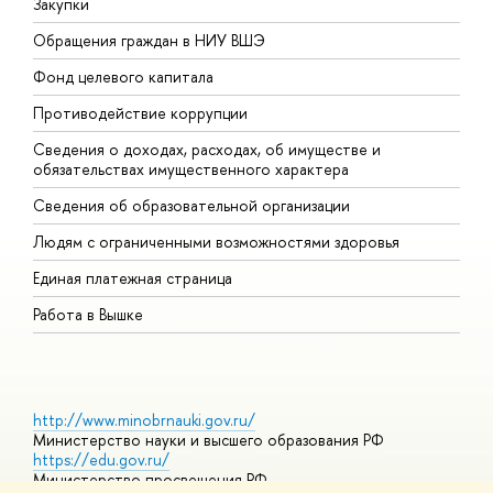
Закупки
П
Обращения граждан в НИУ ВШЭ
А
Фонд целевого капитала
Д
Противодействие коррупции
Ц
Сведения о доходах, расходах, об имуществе и
Б
обязательствах имущественного характера
О
Сведения об образовательной организации
О
Людям с ограниченными возможностями здоровья
Единая платежная страница
Работа в Вышке
http://www.minobrnauki.gov.ru/
Министерство науки и высшего образования РФ
https://edu.gov.ru/
Министерство просвещения РФ