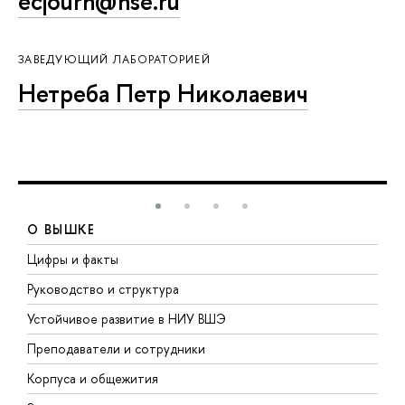
ecjourn@hse.ru
ЗАВЕДУЮЩИЙ ЛАБОРАТОРИЕЙ
Нетреба Петр Николаевич
О ВЫШКЕ
Цифры и факты
Л
Руководство и структура
Д
Устойчивое развитие в НИУ ВШЭ
О
Преподаватели и сотрудники
П
Корпуса и общежития
В