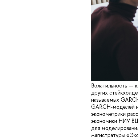
Волатильность — к
других стейкхолде
называемых GARCH
GARCH-моделей на
эконометрики расс
экономики НИУ ВШ
для моделирования
магистратуры «Эко