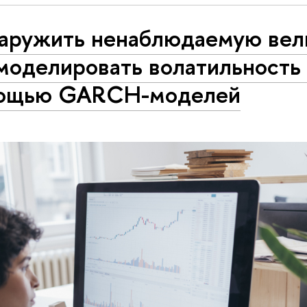
аружить ненаблюдаемую вел
моделировать волатильность 
ощью GARCH-моделей