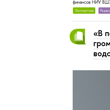
финансов НИУ ВШЭ
Экспертиза
Редак
«В 
гром
вод