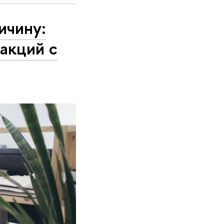
ичину:
акций с