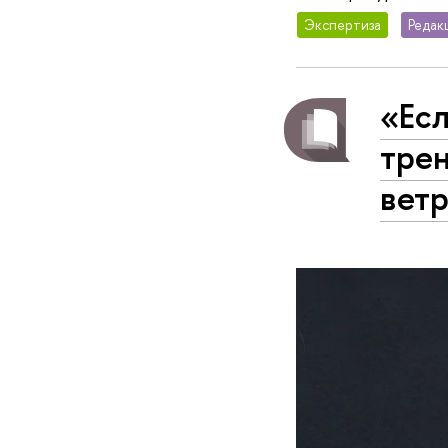
Экспертиза
Редак
«Есл
трен
вет