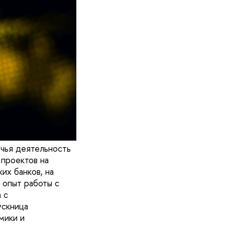
 чья деятельность
проектов на
их банков, на
 опыт работы с
 с
ускница
мики и