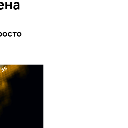
ена
росто