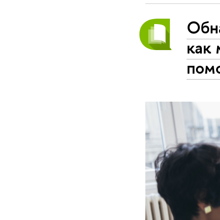
Обн
как 
пом