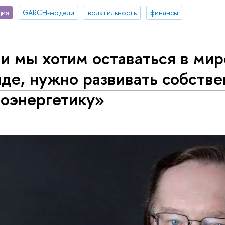
ция
GARCH-модели
волатильность
финансы
и мы хотим оставаться в ми
де, нужно развивать собств
роэнергетику»