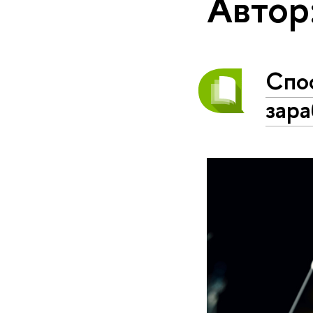
Автор
Спос
зара