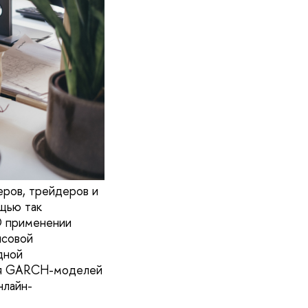
еров, трейдеров и
щью так
О применении
нсовой
дной
ия GARCH-моделей
нлайн-