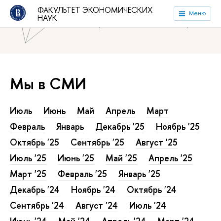
ФАКУЛЬТЕТ ЭКОНОМИЧЕСКИХ
Национальный исследовательский университет «Высшая
Меню
НАУК
школа экономики»
Факультет экономических наук
Мы в СМИ
Июль
Июнь
Май
Апрель
Март
Февраль
Январь
Декабрь '25
Ноябрь '25
Октябрь '25
Сентябрь '25
Август '25
Июль '25
Июнь '25
Май '25
Апрель '25
Март '25
Февраль '25
Январь '25
Декабрь '24
Ноябрь '24
Октябрь '24
Сентябрь '24
Август '24
Июль '24