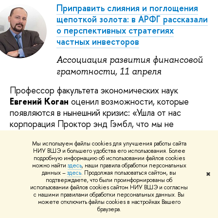
Приправить слияния и поглощения
щепоткой золота: в АРФГ рассказали
о перспективных стратегиях
частных инвесторов
Ассоциация развития финансовой
грамотности, 11 апреля
Профессор факультета экономических наук
Евгений Коган
оценил возможности, которые
появляются в нынешний кризис: «Ушла от нас
корпорация Проктор энд Гэмбл, что мы не
научимся делать подгузники в России и ватные
Мы используем файлы cookies для улучшения работы сайта
палочки? Думаю, что научимся. Много ниш,
НИУ ВШЭ и большего удобства его использования. Более
которые сегодня открываются. Не хочу сказать,
подробную информацию об использовании файлов cookies
можно найти
здесь
, наши правила обработки персональных
что ситуация легчайшая и сейчас у нас потекут
данных –
здесь
. Продолжая пользоваться сайтом, вы
✖
молочные реки и образуются кисельные берега, но
подтверждаете, что были проинформированы об
использовании файлов cookies сайтом НИУ ВШЭ и согласны
многое можно будет сделать»
с нашими правилами обработки персональных данных. Вы
можете отключить файлы cookies в настройках Вашего
браузера.