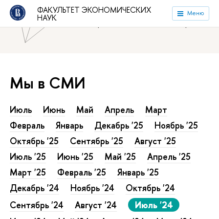
ФАКУЛЬТЕТ ЭКОНОМИЧЕСКИХ
Национальный исследовательский университет «Высшая
Меню
НАУК
школа экономики»
Факультет экономических наук
Мы в СМИ
Июль
Июнь
Май
Апрель
Март
Февраль
Январь
Декабрь '25
Ноябрь '25
Октябрь '25
Сентябрь '25
Август '25
Июль '25
Июнь '25
Май '25
Апрель '25
Март '25
Февраль '25
Январь '25
Декабрь '24
Ноябрь '24
Октябрь '24
Сентябрь '24
Август '24
Июль '24