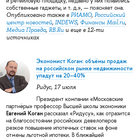
и ретейловую площадку, недавно у них появились
собственные гаджеты, и т. д.», — поясняет она.
Опубликовано также в
РИАМО
,
Российский
центр новостей
,
INDEWS
,
Финансы Mail.ru
,
Медиа Правда
,
RB.Ru
и еще в 12-ти
источниках
Экономист Коган: объёмы продаж
на российском рынке недвижимости
упадут на 20–40%
Ридус, 17 июля
Президент компании «Московские
партнёры» профессор Высшей школы экономики
Евгений Коган
рассказал «Ридусу», как отразится
на благосостоянии российских девелоперов
резкое повышение ипотечных ставок на фоне
отмены льготной ипотеки. В ближайшей