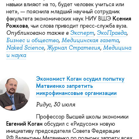
навыки влияют на то, будет человек учиться или
нет», — пояснила младший научный сотрудник
факультета экономических наук НИУ ВШЭ
Ксения
Рожкова
, чьи слова приводит пресс-служба вуза.
Опубликовано также в
Эксперт
,
ЭкоПравда
,
Бизнес и общество
,
Медицинская газета
,
Naked Science
,
Журнал Стратегия
,
Медицина
и наука
Экономист Коган осудил попытку
Матвиенко запретить
микрофинансовые организации
Ридус, 30 июля
Профессор Высшей школы экономики
Евгений Коган
обсудил с «Ридусом» новую
инициативу председателя Совета Федерации
РФ Валентины Матвиенко по полному запрету всех