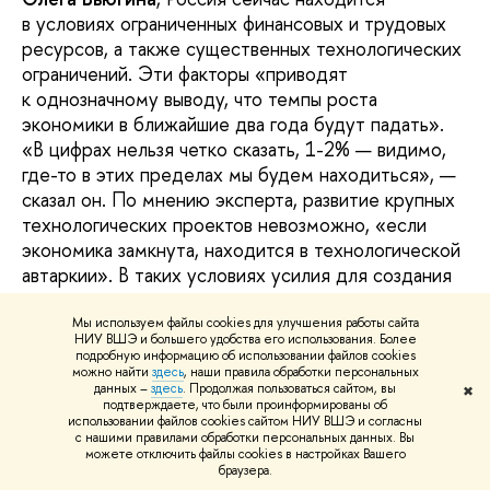
в условиях ограниченных финансовых и трудовых
ресурсов, а также существенных технологических
ограничений. Эти факторы «приводят
к однозначному выводу, что темпы роста
экономики в ближайшие два года будут падать».
«В цифрах нельзя четко сказать, 1-2% — видимо,
где-то в этих пределах мы будем находиться», —
сказал он. По мнению эксперта, развитие крупных
технологических проектов невозможно, «если
экономика замкнута, находится в технологической
автаркии». В таких условиях усилия для создания
чегото нового не оправдываются с точки зрения
затрат, а «заимствования сейчас и в ближайшие
Мы используем файлы cookies для улучшения работы сайта
НИУ ВШЭ и большего удобства его использования. Более
годы будут весьма ограничены». Он привел
подробную информацию об использовании файлов cookies
в пример самолет Sukhoi Superjet 100, в процессе
можно найти
здесь
, наши правила обработки персональных
данных –
здесь
. Продолжая пользоваться сайтом, вы
✖
создания которого предполагалось, что он должен
подтверждаете, что были проинформированы об
использовании файлов cookies сайтом НИУ ВШЭ и согласны
продаваться по всему миру. «Затраты настолько
с нашими правилами обработки персональных данных. Вы
велики, что они оправдываются, только если
можете отключить файлы cookies в настройках Вашего
браузера.
продукт конкурентоспособен и продается