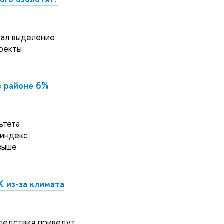
ал выделение
оекты
в районе 6%
ьтета
 индекс
выше
К из-за климата
следствия приведут