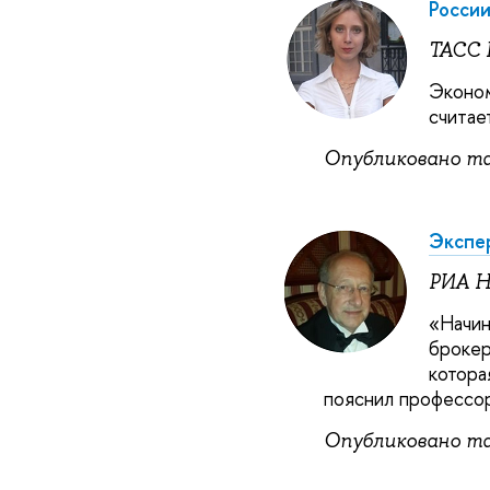
Росси
ТАСС 
Эконом
считае
Опубликовано так
Экспер
РИА Н
«
Начин
брокер
котора
пояснил профессо
Опубликовано та