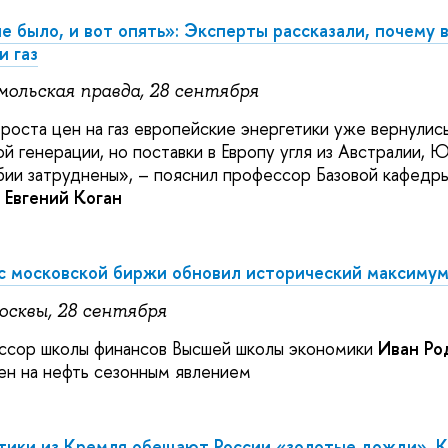
е было, и вот опять»: Эксперты рассказали, почему 
и газ
мольская правда, 28 сентября
 роста цен на газ европейские энергетики уже вернулис
ой генерации, но поставки в Европу угля из Австралии,
ии затруднены
»
,
–
пояснил профессор Базовой кафедр
в
Евгений Коган
с московской биржи обновил исторический максиму
осквы, 28 сентября
сор школы финансов Высшей школы экономики
Иван Ро
ен на нефть сезонным явлением
тики из Кремля обещают России «золотые дожди». К