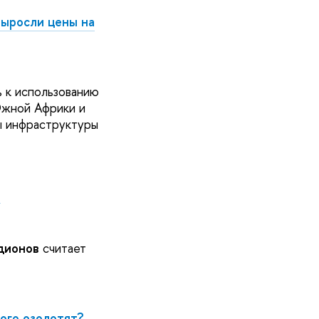
выросли цены на
ь к использованию
 Южной Африки и
ы инфраструктуры
м
дионов
считает
ого озолотят?