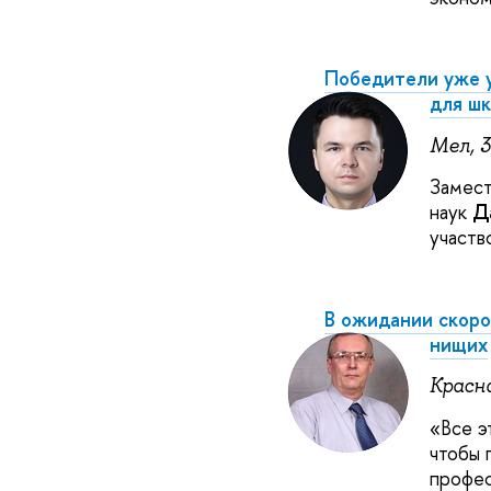
Победители уже у
для ш
Мел, 
Замест
наук
Д
участв
В ожидании скоро
нищих
Красна
«
Все э
чтобы 
профе