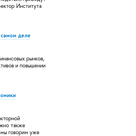
ектор Института
а самом деле
инансовых рынков,
тивов и повышении
номики
акторной
ажно также
 мы говорим уже