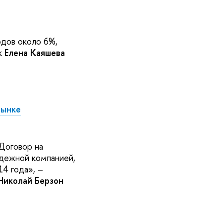
одов около 6%,
к
Елена Каяшева
рынке
Договор на
адежной компанией,
14 года
»
,
–
Николай Берзон