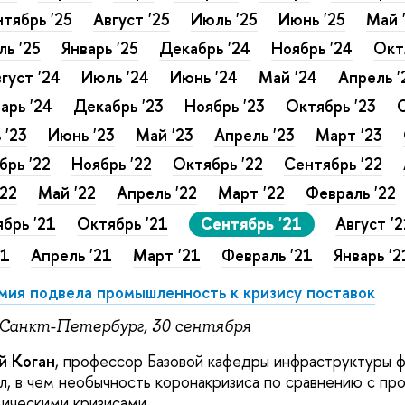
тябрь '25
Август '25
Июль '25
Июнь '25
Май 
ь '25
Январь '25
Декабрь '24
Ноябрь '24
Окт
густ '24
Июль '24
Июнь '24
Май '24
Апрель '
арь '24
Декабрь '23
Ноябрь '23
Октябрь '23
С
 '23
Июнь '23
Май '23
Апрель '23
Март '23
брь '22
Ноябрь '22
Октябрь '22
Сентябрь '22
'22
Май '22
Апрель '22
Март '22
Февраль '22
брь '21
Октябрь '21
Сентябрь '21
Август '
21
Апрель '21
Март '21
Февраль '21
Январь '2
мия подвела промышленность к кризису поставок
, Санкт-Петербург, 30 сентября
й Коган
, профессор Базовой кафедры инфраструктуры ф
л, в чем необычность коронакризиса по сравнению с пр
ическими кризисами