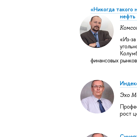
«Никогда такого н
нефть 
Комсо
«
Из-за
угольн
Колумб
финансовых рынко
Индек
Эхо М
Профес
рост ц
Синоп