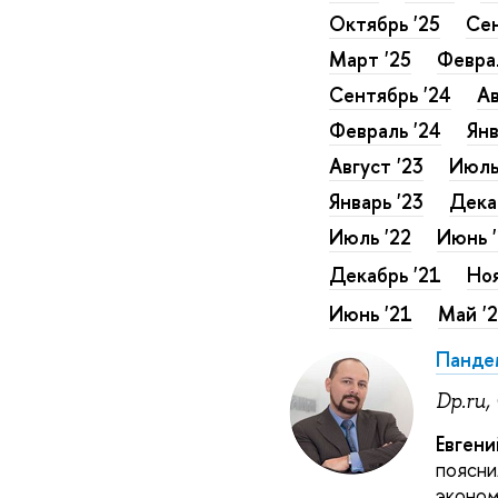
Октябрь '25
Сен
Март '25
Феврал
Сентябрь '24
Ав
Февраль '24
Янв
Август '23
Июль
Январь '23
Дека
Июль '22
Июнь 
Декабрь '21
Ноя
Июнь '21
Май '
Панде
Dp.ru
Евгени
поясни
эконом