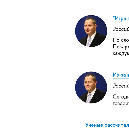
"Игра 
Росси
По сло
Пекарс
каждую
Из-за 
Росси
Сегодн
говори
Ученые рассчитал