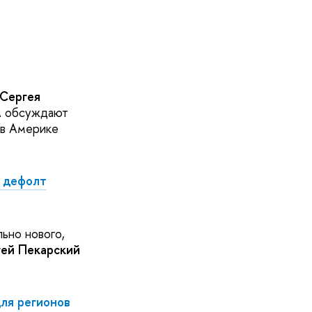
Сергея
А обсуждают
 в Америке
т дефолт
ьно нового,
ей Пекарский
ля регионов