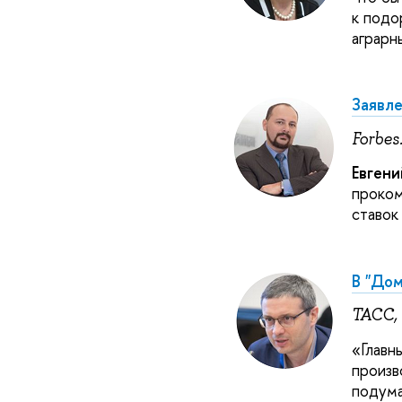
к подо
аграрн
Заявле
Forbes
Евгени
проком
ставок
В "Дом
ТАСС,
«Главн
произв
подума