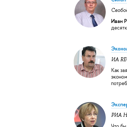
Свобо
Иван Р
десятк
Эконо
ИА RE
Как за
эконом
потреб
Экспер
РИА Н
Что бы