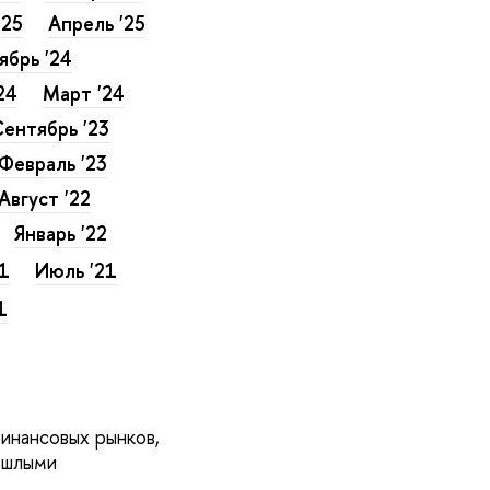
'25
Апрель '25
ябрь '24
24
Март '24
ентябрь '23
Февраль '23
Август '22
Январь '22
21
Июль '21
1
инансовых рынков,
ошлыми