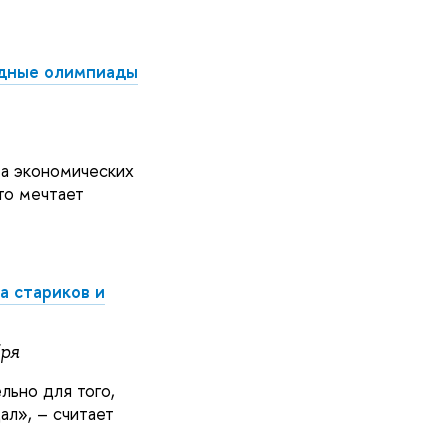
одные олимпиады
та экономических
то мечтает
а стариков и
бря
льно для того,
дал
»
,
–
считает