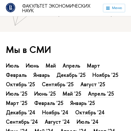
ФАКУЛЬТЕТ ЭКОНОМИЧЕСКИХ
Национальный исследовательский университет «Высшая
Меню
НАУК
школа экономики»
Факультет экономических наук
Мы в СМИ
Июль
Июнь
Май
Апрель
Март
Февраль
Январь
Декабрь '25
Ноябрь '25
Октябрь '25
Сентябрь '25
Август '25
Июль '25
Июнь '25
Май '25
Апрель '25
Март '25
Февраль '25
Январь '25
Декабрь '24
Ноябрь '24
Октябрь '24
Сентябрь '24
Август '24
Июль '24