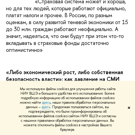
«Страховая система может и хороша,
но для тех людей, которые работают официально,
платят налоги и прочее. В России, по разным
оценкам, в силу развитой теневой экономики от 15
до 30 млн. граждан работают неофициально. А
значит, надеяться, что они будут при этом что-то
вкладывать в страховые фонды достаточно
оптимистично»
«Либо экономический рост, либо собственная
безопасность власти»: как давление на СМИ
стимулирует коррупцию и почему неравенство
Мы используем файлы cookies для улучшения работы сайта
стало главным раздражителем для россиян
НИУ ВШЭ и большего удобства его использования. Более
подробную информацию об использовании файлов cookies
можно найти
здесь
, наши правила обработки персональных
9 августа
данных –
здесь
. Продолжая пользоваться сайтом, вы
✖
подтверждаете, что были проинформированы об
Как давление на независимые СМИ
использовании файлов cookies сайтом НИУ ВШЭ и согласны
с нашими правилами обработки персональных данных. Вы
сказывается на экономическом
можете отключить файлы cookies в настройках Вашего
развитии страны, почему в России нет
браузера.