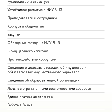
Руководство и структура
Д
Устойчивое развитие в НИУ ВШЭ
О
Преподаватели и сотрудники
П
Корпуса и общежития
В
Закупки
П
Обращения граждан в НИУ ВШЭ
А
Фонд целевого капитала
Д
Противодействие коррупции
Ц
Сведения о доходах, расходах, об имуществе и
Б
обязательствах имущественного характера
О
Сведения об образовательной организации
О
Людям с ограниченными возможностями здоровья
Единая платежная страница
Работа в Вышке