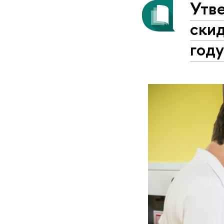
Утв
ски
год