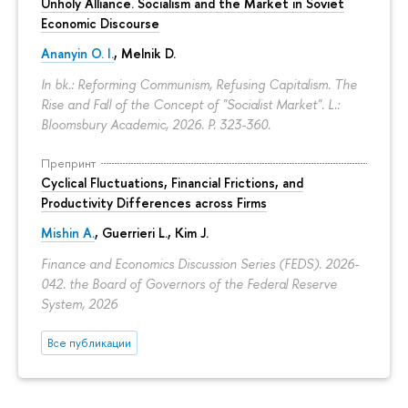
Unholy Alliance. Socialism and the Market in Soviet
Economic Discourse
Ananyin O. I.
, Melnik D.
In bk.: Reforming Communism, Refusing Capitalism. The
Rise and Fall of the Concept of "Socialist Market". L.:
Bloomsbury Academic, 2026.
P. 323-360.
Препринт
Cyclical Fluctuations, Financial Frictions, and
Productivity Differences across Firms
Mishin A.
, Guerrieri L., Kim J.
Finance and Economics Discussion Series (FEDS). 2026-
042. the Board of Governors of the Federal Reserve
System, 2026
Все публикации