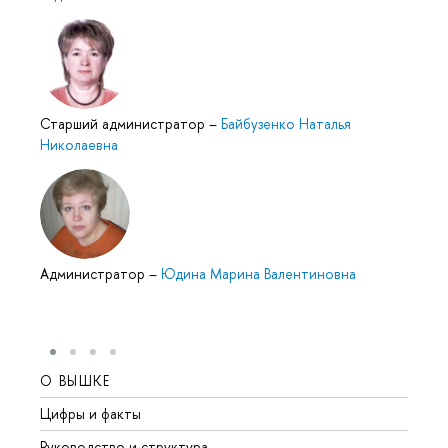
Старший администратор
–
Байбузенко Наталья
Николаевна
Администратор
–
Юдина Марина Валентиновна
О ВЫШКЕ
ОБР
Цифры и факты
Лице
Руководство и структура
Довуз