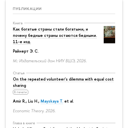
ПУБЛИКАЦИИ
Книга
Как богатые страны стали богатыми, и
почему бедные страны остаются бедными.
11-е изд.
Райнерт Э. С.
М.: Издательский дом НИУ ВШЭ, 2026.
Статья
On the repeated volunteer's dilemma with equal cost
sharing
В печати
Amir R., Liu H.,
Mayskaya T.
et al.
Economic Theory. 2026.
Глава в книге