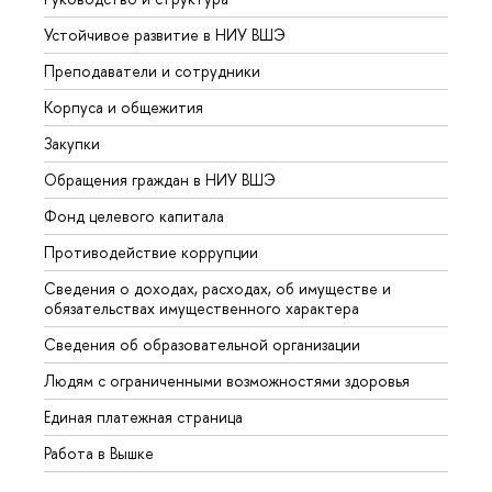
Устойчивое развитие в НИУ ВШЭ
Олим
Преподаватели и сотрудники
Прием
Корпуса и общежития
Вышк
Закупки
Прием
Обращения граждан в НИУ ВШЭ
Аспир
Фонд целевого капитала
Допол
Противодействие коррупции
Центр
Сведения о доходах, расходах, об имуществе и
Бизне
обязательствах имущественного характера
Образ
Сведения об образовательной организации
Обрат
Людям с ограниченными возможностями здоровья
Единая платежная страница
Работа в Вышке