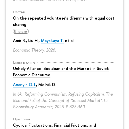
Статья
On the repeated volunteer's dilemma with equal cost
sharing
В печати
Amir R., Liu H.,
Mayskaya T.
et al.
Economic Theory. 2026.
Глава в книге
Unholy Alliance. Socialism and the Market in Soviet
Economic Discourse
Ananyin O. I.
, Melnik D.
In bk.: Reforming Communism, Refusing Capitalism. The
Rise and Fall of the Concept of "Socialist Market". L.:
Bloomsbury Academic, 2026.
P. 323-360.
Препринт
Cyclical Fluctuations, Financial Frictions, and