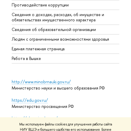
Противодействие коррупции
Центр
Сведения о доходах, расходах, об имуществе и
Бизне
обязательствах имущественного характера
Образ
Сведения об образовательной организации
Обрат
Людям с ограниченными возможностями здоровья
Единая платежная страница
Работа в Вышке
http://www.minobrnauki.gov.ru/
Министерство науки и высшего образования РФ
https://edu.gov.ru/
Министерство просвещения РФ
https://elearning.hse.ru/mooc
Массовые открытые онлайн-курсы
Мы используем файлы cookies для улучшения работы сайта
НИУ ВШЭ и большего удобства его использования. Более