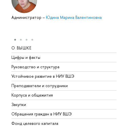
Администратор
–
Юдина Марина Валентиновна
О ВЫШКЕ
ОБР
Цифры и факты
Лице
Руководство и структура
Довуз
Устойчивое развитие в НИУ ВШЭ
Олим
Преподаватели и сотрудники
Прием
Корпуса и общежития
Вышк
Закупки
Прием
Обращения граждан в НИУ ВШЭ
Аспир
Фонд целевого капитала
Допол