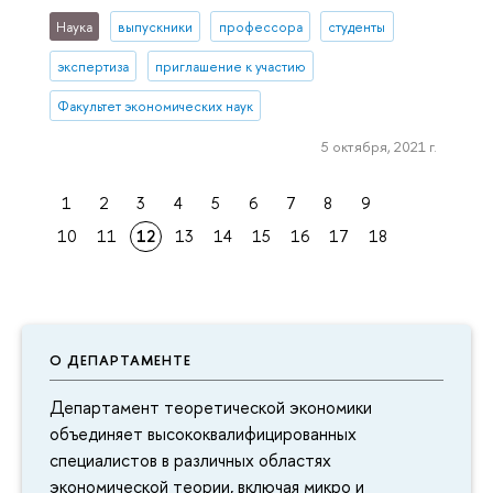
Наука
выпускники
профессора
студенты
экспертиза
приглашение к участию
Факультет экономических наук
5 октября, 2021 г.
1
2
3
4
5
6
7
8
9
10
11
12
13
14
15
16
17
18
О ДЕПАРТАМЕНТЕ
Департамент теоретической экономики
объединяет высококвалифицированных
специалистов в различных областях
экономической теории, включая микро и