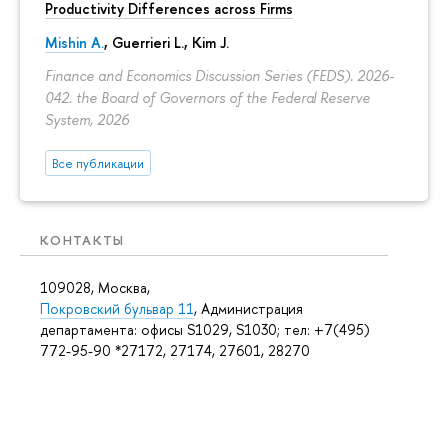
Productivity Differences across Firms
Mishin A.
, Guerrieri L., Kim J.
Finance and Economics Discussion Series (FEDS). 2026-
042. the Board of Governors of the Federal Reserve
System, 2026
Все публикации
КОНТАКТЫ
109028, Москва,
Покровский бульвар 11
, Администрация
департамента: офисы S1029, S1030; тел: +7(495)
772-95-90 *27172, 27174, 27601, 28270