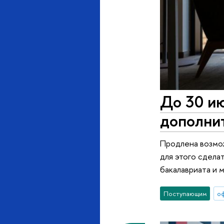
До 30 и
дополни
Продлена возмож
для этого сдела
бакалавриата и 
Поступающим
о