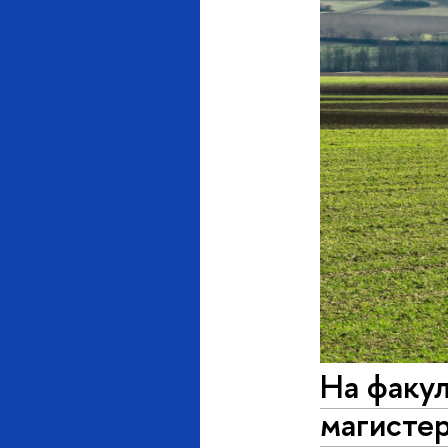
На факул
магисте