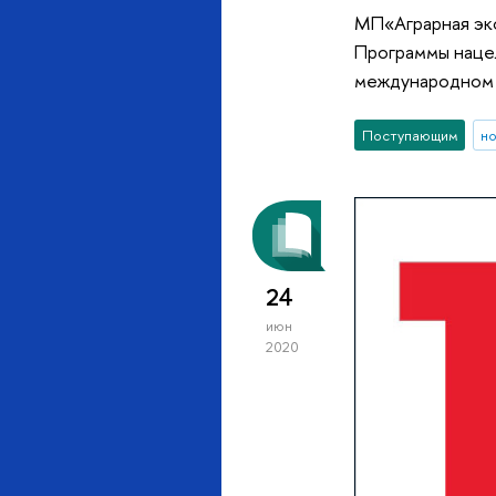
МП«Аграрная эко
Программы наце
международном 
Поступающим
н
24
июн
2020