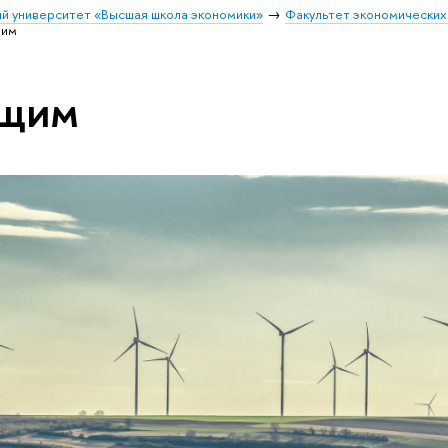
й университет «Высшая школа экономики»
Факультет экономических
щим
ющим