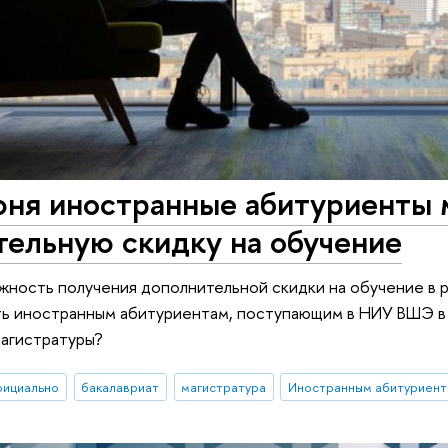
юня иностранные абитуриенты 
тельную скидку на обучение
ность получения дополнительной скидки на обучение в р
ть иностранным абитуриентам, поступающим в НИУ ВШЭ в 
магистратуры?
фициально
бакалавриат
магистратура
Иностранным абитуриен