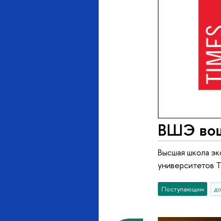
ВШЭ вош
Высшая школа эк
университетов Ti
Поступающим
д