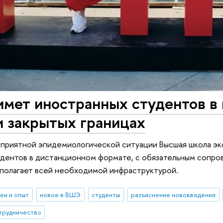
мет иностранных студентов в 
и закрытых границах
оприятной эпидемиологической ситуации Высшая школа э
удентов в дистанционном формате, с обязательным сопро
полагает всей необходимой инфраструктурой.
еи и опыт
новое в ВШЭ
студенты
разъяснение нововведения
трудничество