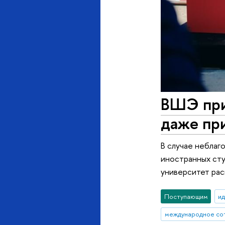
ВШЭ при
даже пр
В случае неблаг
иностранных ст
университет рас
Поступающим
ид
международное со