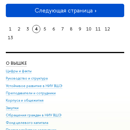
Следующая страница
1
2
3
4
5
6
7
8
9
10
11
12
13
О ВЫШКЕ
ОБ
Цифры и факты
Ли
Руководство и структура
Дов
Устойчивое развитие в НИУ ВШЭ
Ол
Преподаватели и сотрудники
При
Корпуса и общежития
Вы
Закупки
При
Обращения граждан в НИУ ВШЭ
Ас
Фонд целевого капитала
До
Противодействие коррупции
Цен