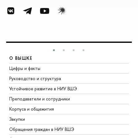
О ВЫШКЕ
Цифры и факты
Л
Руководство и структура
Д
Устойчивое развитие в НИУ ВШЭ
О
Преподаватели и сотрудники
П
Корпуса и общежития
В
Закупки
П
Обращения граждан в НИУ ВШЭ
А