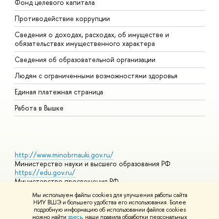
Фонд целевого капитала
Д
Противодействие коррупции
Ц
Сведения о доходах, расходах, об имуществе и
Б
обязательствах имущественного характера
О
Сведения об образовательной организации
О
Людям с ограниченными возможностями здоровья
Единая платежная страница
Работа в Вышке
http://www.minobrnauki.gov.ru/
Министерство науки и высшего образования РФ
https://edu.gov.ru/
Министерство просвещения РФ
https://elearning.hse.ru/mooc
Мы используем файлы cookies для улучшения работы сайта
Массовые открытые онлайн-курсы
НИУ ВШЭ и большего удобства его использования. Более
подробную информацию об использовании файлов cookies
можно найти
здесь
, наши правила обработки персональных