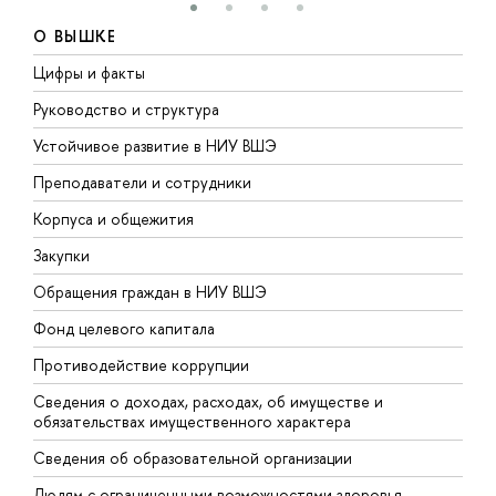
О ВЫШКЕ
Цифры и факты
Л
Руководство и структура
Д
Устойчивое развитие в НИУ ВШЭ
О
Преподаватели и сотрудники
П
Корпуса и общежития
В
Закупки
П
Обращения граждан в НИУ ВШЭ
А
Фонд целевого капитала
Д
Противодействие коррупции
Ц
Сведения о доходах, расходах, об имуществе и
Б
обязательствах имущественного характера
О
Сведения об образовательной организации
О
Людям с ограниченными возможностями здоровья