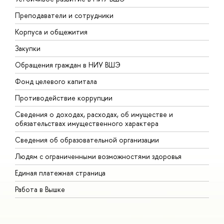
Преподаватели и сотрудники
П
Корпуса и общежития
В
Закупки
П
Обращения граждан в НИУ ВШЭ
А
Фонд целевого капитала
Д
Противодействие коррупции
Ц
Сведения о доходах, расходах, об имуществе и
Б
обязательствах имущественного характера
О
Сведения об образовательной организации
О
Людям с ограниченными возможностями здоровья
Единая платежная страница
Работа в Вышке