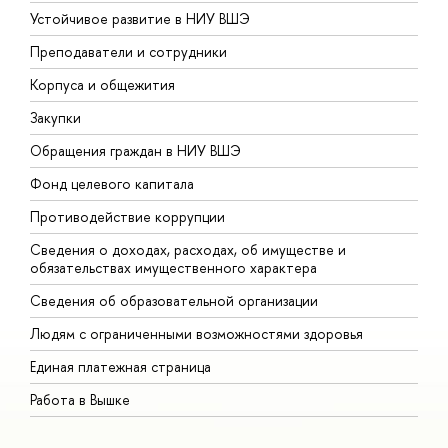
Устойчивое развитие в НИУ ВШЭ
О
Преподаватели и сотрудники
П
Корпуса и общежития
В
Закупки
П
Обращения граждан в НИУ ВШЭ
А
Фонд целевого капитала
Д
Противодействие коррупции
Ц
Сведения о доходах, расходах, об имуществе и
Б
обязательствах имущественного характера
О
Сведения об образовательной организации
О
Людям с ограниченными возможностями здоровья
Единая платежная страница
Работа в Вышке