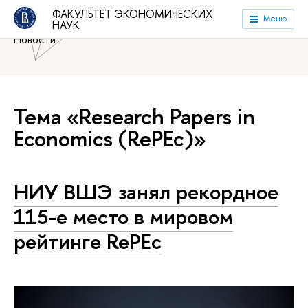
Национальный исследовательский университет «Высшая
ФАКУЛЬТЕТ ЭКОНОМИЧЕСКИХ
Меню
НАУК
школа экономики»
Факультет экономических наук
Новости
Тема «Research Papers in
Economics (RePEc)»
НИУ ВШЭ занял рекордное
115-е место в мировом
рейтинге RePEc