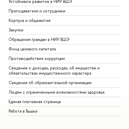
Устойчивое развитие в НИУ ВШЭ
О
Преподаватели и сотрудники
П
Корпуса и общежития
В
Закупки
П
Обращения граждан в НИУ ВШЭ
А
Фонд целевого капитала
Д
Противодействие коррупции
Ц
Сведения о доходах, расходах, об имуществе и
Б
обязательствах имущественного характера
О
Сведения об образовательной организации
О
Людям с ограниченными возможностями здоровья
Единая платежная страница
Работа в Вышке