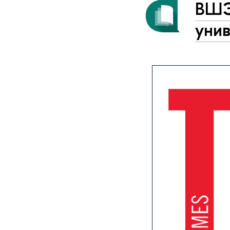
ВШЭ
уни