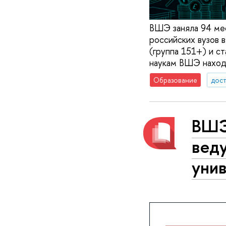
ВШЭ заняла 94 мес
российских вузов 
(группа 151+) и с
наукам ВШЭ находи
Образование
дос
ВШЭ
вед
унив