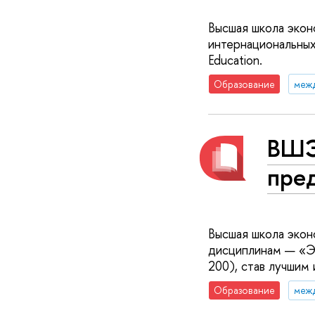
Высшая школа экон
интернациональных
Education.
Образование
меж
ВШЭ
пре
Высшая школа экон
дисциплинам — «Эк
200), став лучшим
Образование
меж