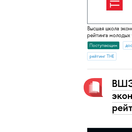
Высшая школа экон
рейтинга молодых у
Поступающим
до
рейтинг THE
ВШЭ
эко
рейт