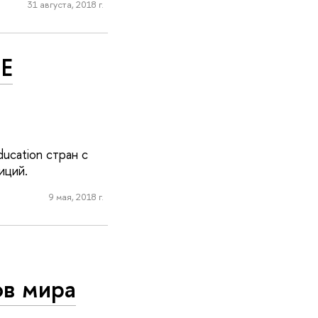
31 августа, 2018 г.
HE
ucation стран с
иций.
9 мая, 2018 г.
ов мира