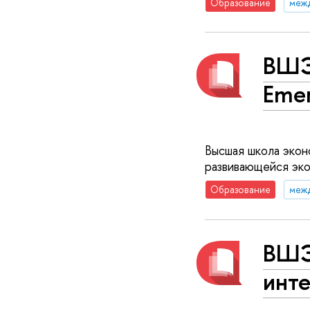
Образование
меж
ВШЭ
Emer
Высшая школа эконо
развивающейся эко
Образование
меж
ВШЭ
инт