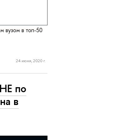
м вузом в топ-50
24 июня, 2020 г.
НЕ по
на в