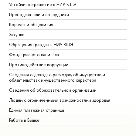
Устойчивое развитие в НИУ ВШЭ
О
Преподаватели и сотрудники
П
Корпуса и общежития
В
Закупки
П
Обращения граждан в НИУ ВШЭ
А
Фонд целевого капитала
Д
Противодействие коррупции
Ц
Сведения о доходах, расходах, об имуществе и
Б
обязательствах имущественного характера
О
Сведения об образовательной организации
О
Людям с ограниченными возможностями здоровья
Единая платежная страница
Работа в Вышке