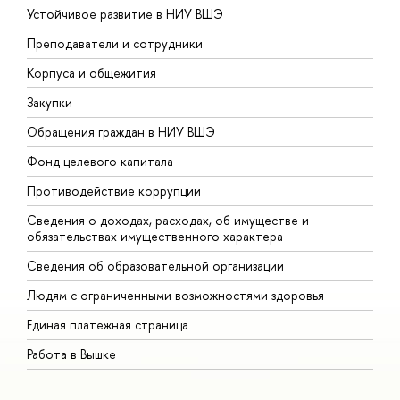
Устойчивое развитие в НИУ ВШЭ
О
Преподаватели и сотрудники
П
Корпуса и общежития
В
Закупки
П
Обращения граждан в НИУ ВШЭ
А
Фонд целевого капитала
Д
Противодействие коррупции
Ц
Сведения о доходах, расходах, об имуществе и
Б
обязательствах имущественного характера
О
Сведения об образовательной организации
О
Людям с ограниченными возможностями здоровья
Единая платежная страница
Работа в Вышке