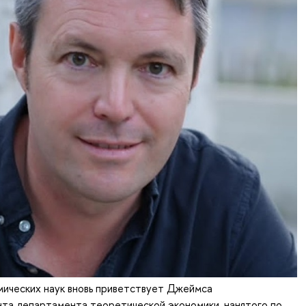
мических наук вновь приветствует Джеймса
нта департамента теоретической экономики, нанятого по