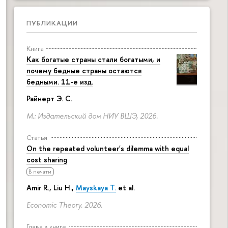
ПУБЛИКАЦИИ
Книга
Как богатые страны стали богатыми, и
почему бедные страны остаются
бедными. 11-е изд.
Райнерт Э. С.
М.: Издательский дом НИУ ВШЭ, 2026.
Статья
On the repeated volunteer's dilemma with equal
cost sharing
В печати
Amir R., Liu H.,
Mayskaya T.
et al.
Economic Theory. 2026.
Глава в книге