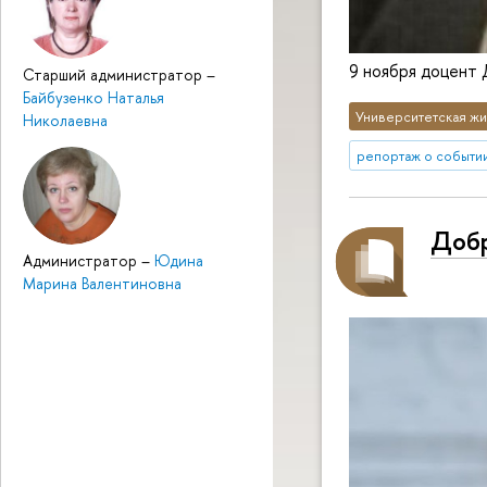
9 ноября доцент
Старший администратор
–
Байбузенко Наталья
Университетская жи
Николаевна
репортаж о событи
Добр
Администратор
–
Юдина
Марина Валентиновна