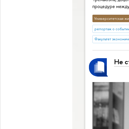
процедуре между
Университетская жи
репортаж о событи
Факультет экономич
Не с