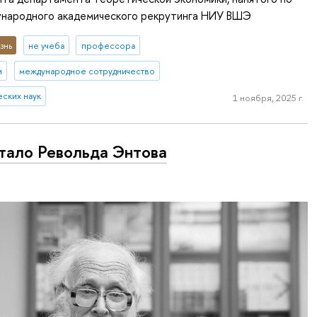
народного академического рекрутинга НИУ ВШЭ
знь
не учеба
профессора
и
международное сотрудничество
еских наук
1 ноября, 2025 г.
тало Револьда Энтова