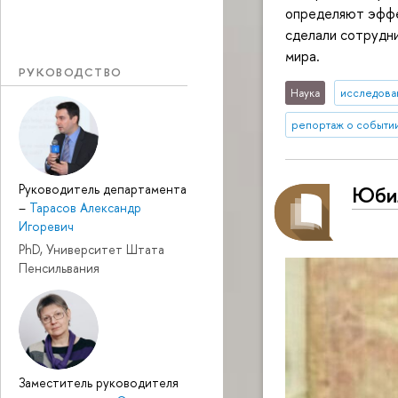
определяют эффе
сделали сотрудни
мира.
РУКОВОДСТВО
Наука
исследован
репортаж о событи
Руководитель департамента
Юбил
–
Тарасов Александр
Игоревич
PhD, Университет Штата
Пенсильвания
Заместитель руководителя