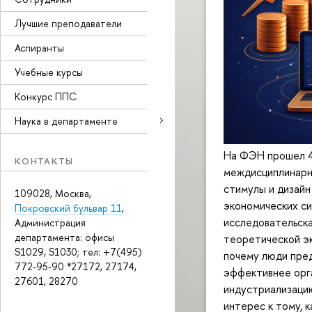
Лучшие преподаватели
Аспиранты
Учебные курсы
Конкурс ППС
Наука в департаменте
На ФЭН прошел 4
КОНТАКТЫ
междисциплинарн
стимулы и дизайн
109028, Москва,
экономических си
Покровский бульвар 11
,
исследовательск
Администрация
департамента: офисы
теоретической э
S1029, S1030; тел: +7(495)
почему люди пред
772-95-90 *27172, 27174,
эффективнее орга
27601, 28270
индустриализацию
интерес к тому, 