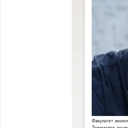
Факультет эконо
Тремьюэна, доце