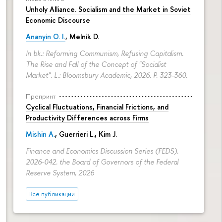
Unholy Alliance. Socialism and the Market in Soviet
Economic Discourse
Ananyin O. I.
, Melnik D.
In bk.: Reforming Communism, Refusing Capitalism.
The Rise and Fall of the Concept of "Socialist
Market". L.: Bloomsbury Academic, 2026.
P. 323-360.
Препринт
Cyclical Fluctuations, Financial Frictions, and
Productivity Differences across Firms
Mishin A.
, Guerrieri L., Kim J.
Finance and Economics Discussion Series (FEDS).
2026-042. the Board of Governors of the Federal
Reserve System, 2026
Все публикации