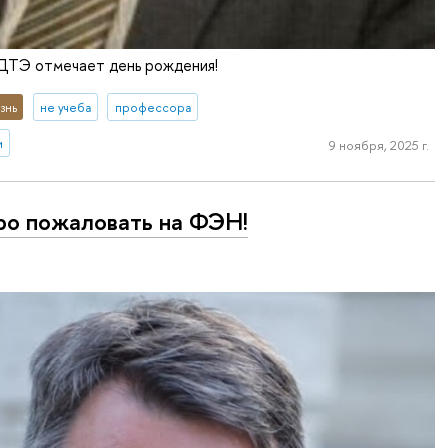
 ДТЭ отмечает день рождения!
знь
не учеба
профессора
и
9 ноября, 2025 г.
о пожаловать на ФЭН!