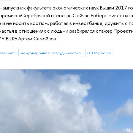
 выпускник факультета экономических наук Вышки 2017 год
премию «Серебряный птенец». Сейчас Роберт живет на Гав
 и не носить костюм, работая в инвестбанке, дружить с 
частья в отношениях с людьми разбирался стажер Проек
ИУ ВШЭ Артём Самойлов.
лавриат
международное сотрудничество
ECONpeople