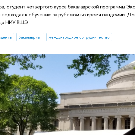
, студент четвертого курса бакалаврской программы Эко
и подходах к обучению за рубежом во время пандемии. Дм
да НИУ ВШЭ
уденты
бакалавриат
международное сотрудничество