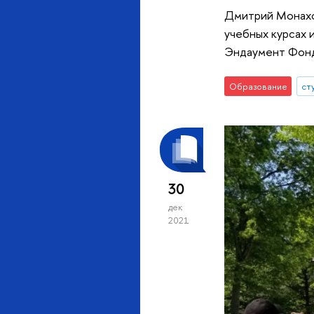
Дмитрий Монахов
учебных курсах 
Эндаумент Фон
Образование
ст
30
дек
2021