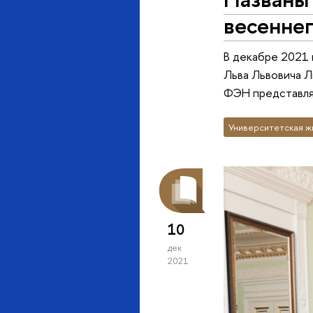
весенне
В декабре 2021 
Льва Львовича 
ФЭН представля
Университетская ж
10
дек
2021