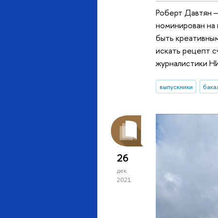
Роберт Давтян —
номинирован на 
быть креативным
искать рецепт с
журналистики Н
выпускники
бака
26
дек
2021