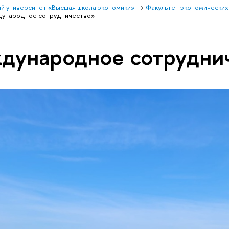
й университет «Высшая школа экономики»
Факультет экономических
дународное сотрудничество»
дународное сотрудни