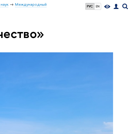
 наук
Международный
РУС
EN
чество»