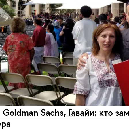
 Goldman Sachs, Гавайи: кто з
ера