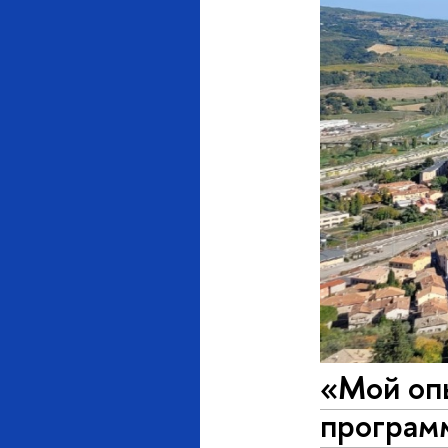
«Мой опы
програм