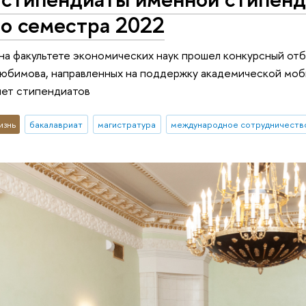
го семестра 2022
на факультете экономических наук прошел конкурсный о
Любимова, направленных на поддержку академической мо
ет стипендиатов
изнь
бакалавриат
магистратура
международное сотрудничеств