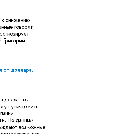
т к снижению
анные говорят
прогнозирует
ШЭ
Григорий
я от доллара,
 в долларах,
могут уничтожить
мпании
ан
. По данным
суждают возможные
 дома заявил, что