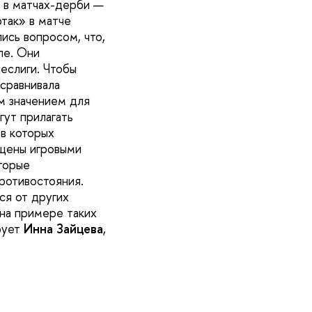
я в матчах-дерби —
так» в матче
ись вопросом, что,
ле. Они
еслиги. Чтобы
сравнивала
м значением для
гут прилагать
в которых
ыщены игровыми
торые
ротивостояния.
ся от других
на примере таких
рует
Инна Зайцева
,