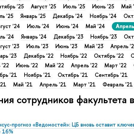
тябрь '25
Август '25
Июль '25
Июнь '25
Май 
ь '25
Январь '25
Декабрь '24
Ноябрь '24
Окт
густ '24
Июль '24
Июнь '24
Май '24
Апрель
ль '24
Январь '24
Декабрь '23
Ноябрь '23
Окт
густ '23
Июль '23
Июнь '23
Май '23
Апрель '
арь '23
Декабрь '22
Ноябрь '22
Октябрь '22
С
 '22
Июнь '22
Май '22
Апрель '22
Март '22
брь '21
Ноябрь '21
Октябрь '21
Сентябрь '21
'21
Май '21
Апрель '21
Март '21
Февраль '21
ния сотрудников факультета
сус-прогноз «Ведомостей»: ЦБ вновь оставит ключе
е 16%