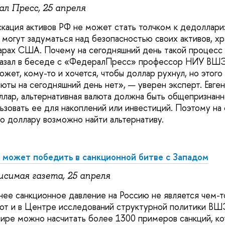
ал Пресс, 25 апреля
кация активов РФ не может стать толчком к дедоллариз
 могут задуматься над безопасностью своих активов, х
арах США. Почему на сегодняшний день такой процесс
казал в беседе с «ФедералПресс» профессор НИУ ВШЭ
ожет, кому-то и хочется, чтобы доллар рухнул, но этого
юты на сегодняшний день нет», — уверен эксперт. Евген
ллар, альтернативная валюта должна быть общепризнанн
ьзовать ее для накоплений или инвестиций. Поэтому на
то доллару возможно найти альтернативу.
 может победить в санкционной битве с Западом
исимая газета, 25 апреля
ее санкционное давление на Россию не является чем-т
ют и в Центре исследований структурной политики ВШ
мире можно насчитать более 1300 примеров санкций, к