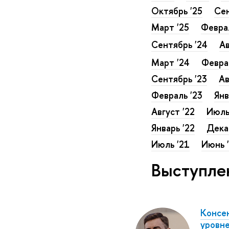
Октябрь '25
Сен
Март '25
Феврал
Сентябрь '24
Ав
Март '24
Февра
Сентябрь '23
Ав
Февраль '23
Янв
Август '22
Июль
Январь '22
Дека
Июль '21
Июнь 
Выступле
Консен
уровн