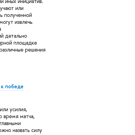
и иных инициатив.
лучают или
ть полученной
могут извлечь
в
ий детально
лярной площадке
 различные решения
 к победе
или усилия,
о время матча,
 главными
ожно назвать силу