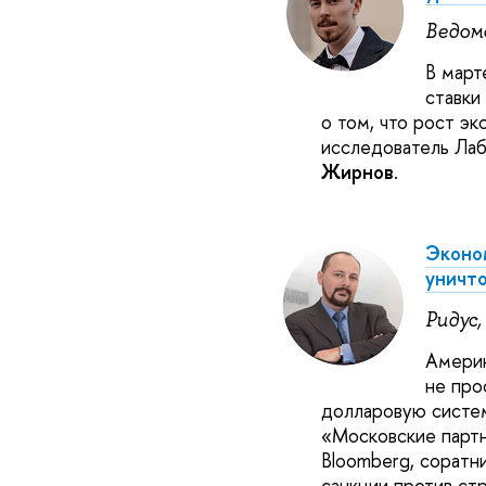
Ведомо
В март
ставки
о том, что рост э
исследователь Ла
Жирнов
.
Эконом
уничт
Ридус,
Америк
не про
долларовую систем
«Московские парт
Bloomberg, сорат
санкции против стр