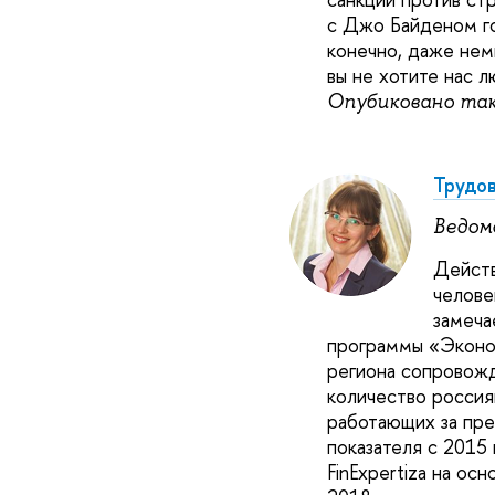
с Джо Байденом го
конечно, даже нем
вы не хотите нас л
Опубиковано та
Трудов
Ведом
Действ
челове
замеч
программы «Эконо
региона сопровожд
количество россия
работающих за пре
показателя с 2015 
FinExpertiza на ос