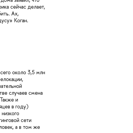
ика сейчас делает,
ить. Ах,
дусу» Коган.
сего около 3,5 млн
релокации,
вательной
ве случаев смена
Также и
яцев в году)
 низкого
тинговой сети
ловек, а в том же