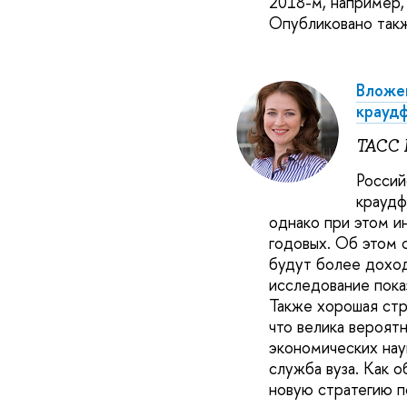
2018-м, например,
Опубликовано так
Вложен
крауд
ТАСС 
Россий
краудф
однако при этом и
годовых. Об этом 
будут более доход
исследование пока
Также хорошая стр
что велика вероятн
экономических на
служба вуза. Как 
новую стратегию п