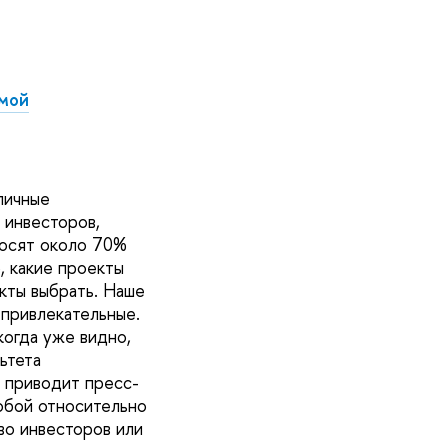
рмой
личные
 инвесторов,
носят около 70%
 какие проекты
кты выбрать. Наше
 привлекательные.
когда уже видно,
ьтета
а приводит пресс-
обой относительно
во инвесторов или