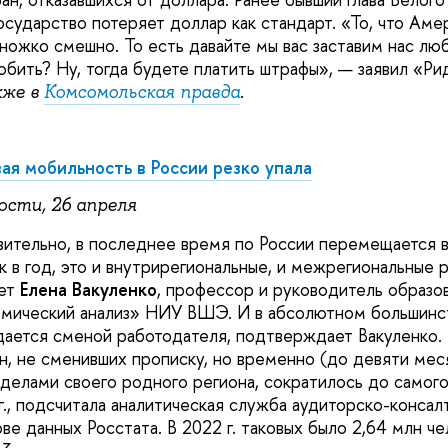
сударство потеряет доллар как стандарт. «То, что Амер
ножко смешно. То есть давайте мы вас заставим нас люб
юбить? Ну, тогда будете платить штрафы», — заявил «Ри
кже в
Комсомольская правда
.
ая мобильность в России резко упала
ости, 26 апреля
ительно, в последнее время по России перемещается в
к в год, это и внутрирегиональные, и межрегиональные 
ает
Елена Вакуленко
, профессор и руководитель образо
мический анализ» НИУ ВШЭ. И в абсолютном большинст
ается сменой работодателя, подтверждает Вакуленко. 
н, не сменивших прописку, но временно (до девяти мес
делами своего родного региона, сократилось до самого
г., подсчитала аналитическая служба аудиторско-консал
нове данных Росстата. В 2022 г. таковых было 2,64 млн че