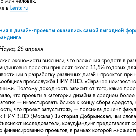
 3 млн человек.
же в
Lenta.ru
ия в дизайн-проекты оказались самой выгодной фо
фандинга
Наука, 26 апреля
ские экономисты выяснили, что вложения средств в раз
андинговые проекты приносят около 11,5% годовых для
нвестиции в разработку различных дизайн-проектов при
сообщила прессслужба НИУ ВШЭ. «Заранее неизвестно,
ными. Поэтому доходность зависит от того, какие прое
зало, что проекты в категории дизайна в среднем более
атегия — инвестировать ближе к концу сбора средств, 
ость, что проект запустится», — пояснила доцент факул
ук НИУ ВШЭ (Москва)
Виктория Добрынская
, чьи слов
объясняют исследователи, краудфандинг представляет с
о финансированию проектов, в рамках которой множест