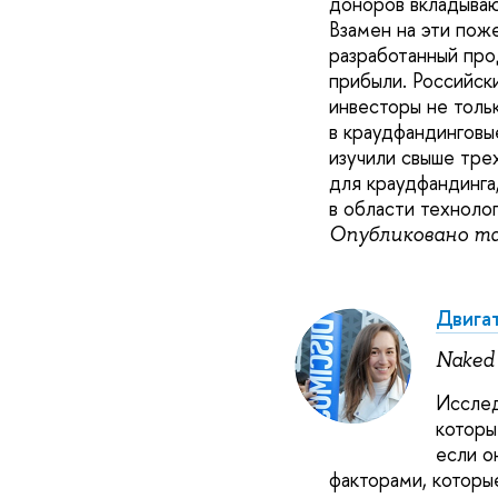
доноров вкладываю
Взамен на эти пож
разработанный про
прибыли. Российск
инвесторы не толь
в краудфандинговы
изучили свыше тре
для краудфандинга
в области технолог
Опубликовано т
Двигат
Naked 
Исслед
которы
если о
факторами, которы