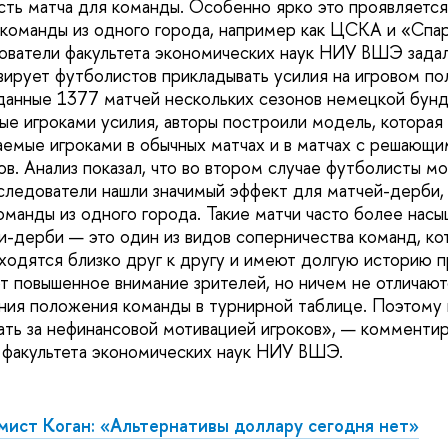
сть матча для команды. Особенно ярко это проявляетс
 команды из одного города, например как ЦСКА и «Спар
ователи факультета экономических наук НИУ ВШЭ задал
вирует футболистов прикладывать усилия на игровом по
данные 1377 матчей нескольких сезонов немецкой бунд
ые игроками усилия, авторы построили модель, которая 
аемые игроками в обычных матчах и в матчах с решающи
в. Анализ показал, что во втором случае футболисты мо
следователи нашли значимый эффект для матчей-дерби, 
оманды из одного города. Такие матчи часто более нас
-дерби — это один из видов соперничества команд, ко
ходятся близко друг к другу и имеют долгую историю п
ют повышенное внимание зрителей, но ничем не отличают
ения положения команды в турнирной таблице. Поэтому 
ть за нефинансовой мотивацией игроков», — комменти
 факультета экономических наук НИУ ВШЭ.
ист Коган: «Альтернативы доллару сегодня нет»