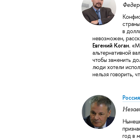
Федер
Конфис
страны
в долл
невозможен, расс
Евгений Коган
. «М
альтернативной вал
чтобы заменить до
люди хотели испол
нельзя говорить, ч
Россия
Незав
Нынешн
призна
год в 