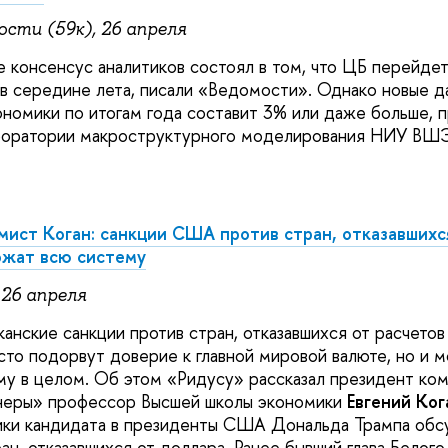
сти (59к), 26 апреля
е консенсус аналитиков состоял в том, что ЦБ перейде
 в середине лета, писали «Ведомости». Однако новые д
кономики по итогам года составит 3% или даже больше, 
боратории макроструктурного моделирования НИУ В
ист Коган: санкции США против стран, отказавшихс
ожат всю систему
 26 апреля
анские санкции против стран, отказавшихся от расчетов
сто подорвут доверие к главной мировой валюте, но и 
у в целом. Об этом «Ридусу» рассказал президент ко
неры» профессор Высшей школы экономики
Евгений Ког
ники кандидата в президенты США Дональда Трампа об
ан, отказавшихся от доллара. Ранее бывший глава Белого