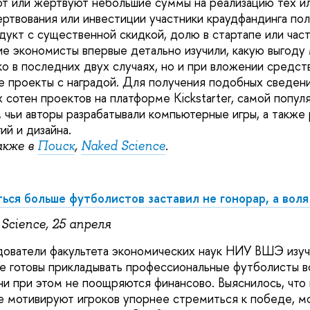
т или жертвуют небольшие суммы на реализацию тех ил
ертвования или инвестиции участники краудфандинга по
дукт с существенной скидкой, долю в стартапе или час
ие экономисты впервые детально изучили, какую выгоду 
ко в последних двух случаях, но и при вложении средст
е проекты с наградой. Для получения подобных сведен
х сотен проектов на платформе Kickstarter, самой попу
, чьи авторы разрабатывали компьютерные игры, а также
ий и дизайна.
акже в
Поиск
,
Naked Science
.
ься больше футболистов заставил не гонорар, а воля
Science, 25 апреля
ователи факультета экономических наук НИУ ВШЭ изуч
е готовы прикладывать профессиональные футболисты в
ни при этом не поощряются финансово. Выяснилось, что
е мотивируют игроков упорнее стремиться к победе, м