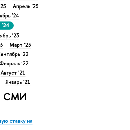
'25
Апрель '25
ябрь '24
 '24
ябрь '23
23
Март '23
ентябрь '22
Февраль '22
Август '21
Январь '21
 в СМИ
вую ставку на