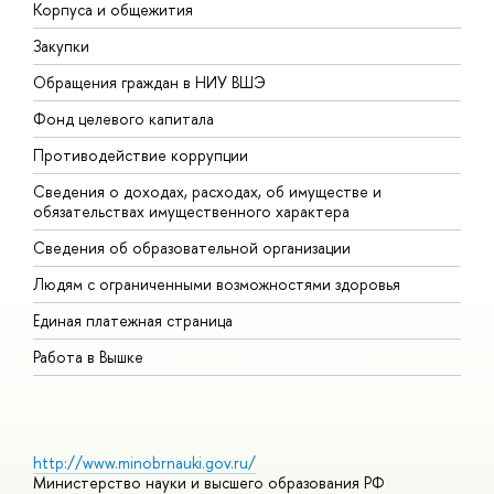
Корпуса и общежития
В
Закупки
П
Обращения граждан в НИУ ВШЭ
А
Фонд целевого капитала
Д
Противодействие коррупции
Ц
Сведения о доходах, расходах, об имуществе и
Б
обязательствах имущественного характера
О
Сведения об образовательной организации
О
Людям с ограниченными возможностями здоровья
Единая платежная страница
Работа в Вышке
http://www.minobrnauki.gov.ru/
Министерство науки и высшего образования РФ