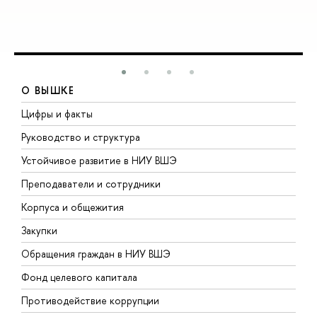
О ВЫШКЕ
Цифры и факты
Л
Руководство и структура
Д
Устойчивое развитие в НИУ ВШЭ
О
Преподаватели и сотрудники
П
Корпуса и общежития
В
Закупки
П
Обращения граждан в НИУ ВШЭ
А
Фонд целевого капитала
Д
Противодействие коррупции
Ц