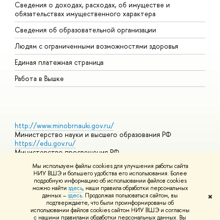
Сведения о доходах, расходах, об имуществе и
Б
обязательствах имущественного характера
О
Сведения об образовательной организации
О
Людям с ограниченными возможностями здоровья
Единая платежная страница
Работа в Вышке
http://www.minobrnauki.gov.ru/
Министерство науки и высшего образования РФ
https://edu.gov.ru/
Министерство просвещения РФ
https://elearning.hse.ru/mooc
Мы используем файлы cookies для улучшения работы сайта
Массовые открытые онлайн-курсы
НИУ ВШЭ и большего удобства его использования. Более
подробную информацию об использовании файлов cookies
можно найти
здесь
, наши правила обработки персональных
данных –
здесь
. Продолжая пользоваться сайтом, вы
✖
© НИУ ВШЭ 1993–2026
Адреса и контакты
Условия
подтверждаете, что были проинформированы об
использования материалов
Политика конфиденциальности
Карта
использовании файлов cookies сайтом НИУ ВШЭ и согласны
сайта
с нашими правилами обработки персональных данных. Вы