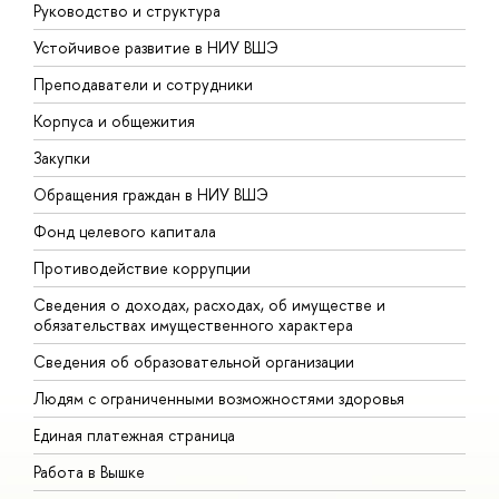
Руководство и структура
Д
Устойчивое развитие в НИУ ВШЭ
О
Преподаватели и сотрудники
П
Корпуса и общежития
В
Закупки
П
Обращения граждан в НИУ ВШЭ
А
Фонд целевого капитала
Д
Противодействие коррупции
Ц
Сведения о доходах, расходах, об имуществе и
Б
обязательствах имущественного характера
О
Сведения об образовательной организации
О
Людям с ограниченными возможностями здоровья
Единая платежная страница
Работа в Вышке