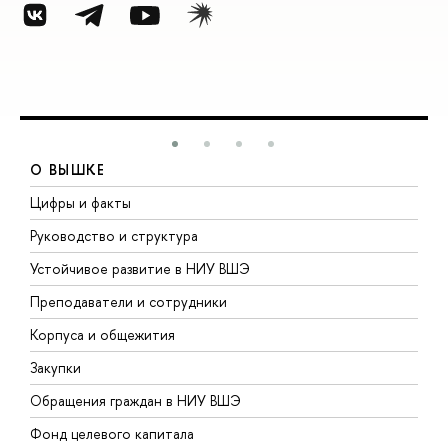
О ВЫШКЕ
Цифры и факты
Л
Руководство и структура
Д
Устойчивое развитие в НИУ ВШЭ
О
Преподаватели и сотрудники
П
Корпуса и общежития
В
Закупки
П
Обращения граждан в НИУ ВШЭ
А
Фонд целевого капитала
Д