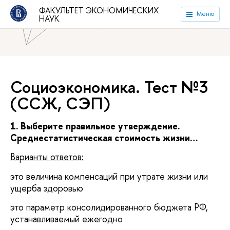
ФАКУЛЬТЕТ ЭКОНОМИЧЕСКИХ
Национальный исследовательский университет «Высшая
Меню
НАУК
школа экономики»
Факультет экономических наук
Социоэкономика. Тест №3
(ССЖ, СЭП)
1. Выберите правильное утверждение.
Среднестатистическая стоимость жизни…
Варианты ответов:
это величина компенсаций при утрате жизни или
ущерба здоровью
это параметр консолидированного бюджета РФ,
устанавливаемый ежегодно