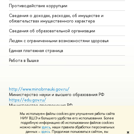
Противодействие коррупции
Ц
Сведения о доходах, расходах, об имуществе и
Б
обязательствах имущественного характера
О
Сведения об образовательной организации
О
Людям с ограниченными возможностями здоровья
Единая платежная страница
Работа в Вышке
http://www.minobrnauki.gov.ru/
Министерство науки и высшего образования РФ
https://edu.gov.ru/
Министерство просвещения РФ
https://elearning.hse.ru/mooc
Мы используем файлы cookies для улучшения работы сайта
Массовые открытые онлайн-курсы
НИУ ВШЭ и большего удобства его использования. Более
подробную информацию об использовании файлов cookies
можно найти
здесь
, наши правила обработки персональных
данных –
здесь
. Продолжая пользоваться сайтом, вы
✖
© НИУ ВШЭ 1993–2026
Адреса и контакты
Условия