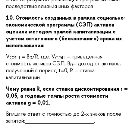
последствия влияния иных факторов
10. Стоимость созданных в рамках социально-
экономической программы (СЭП) активов
оценили методом прямой капитализации с
учетом остаточного (бесконечного) срока их
использования:
V
= B
/R, где: V
– приведенная
СЭП
0
СЭП
стоимость активов СЭП, B
– доход от активов,
0
полученный в период t=0, R – ставка
капитализации.
Чему равна R, если ставка дисконтирования r =
0,05, а годовые темпы роста стоимости
активов g = 0,01.
Впишите ответ с точностью до 2-х знаков после
запятой:___________________.