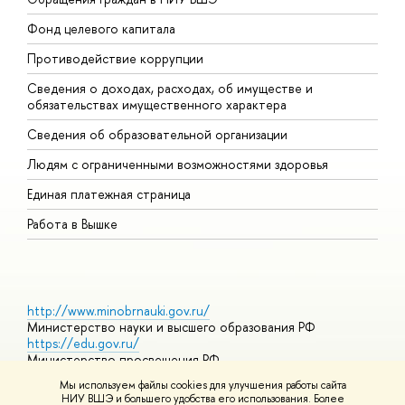
Фонд целевого капитала
Д
Противодействие коррупции
Ц
Сведения о доходах, расходах, об имуществе и
Б
обязательствах имущественного характера
О
Сведения об образовательной организации
О
Людям с ограниченными возможностями здоровья
Единая платежная страница
Работа в Вышке
http://www.minobrnauki.gov.ru/
Министерство науки и высшего образования РФ
https://edu.gov.ru/
Министерство просвещения РФ
https://elearning.hse.ru/mooc
Мы используем файлы cookies для улучшения работы сайта
Массовые открытые онлайн-курсы
НИУ ВШЭ и большего удобства его использования. Более