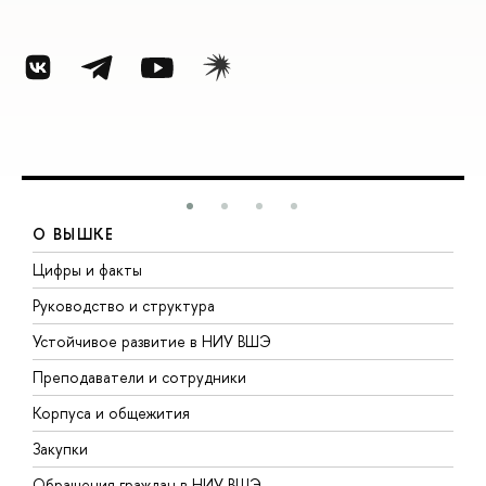
О ВЫШКЕ
Цифры и факты
Л
Руководство и структура
Д
Устойчивое развитие в НИУ ВШЭ
О
Преподаватели и сотрудники
П
Корпуса и общежития
В
Закупки
П
Обращения граждан в НИУ ВШЭ
А