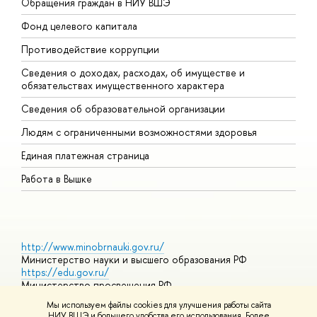
Обращения граждан в НИУ ВШЭ
А
Фонд целевого капитала
Д
Противодействие коррупции
Ц
Сведения о доходах, расходах, об имуществе и
Б
обязательствах имущественного характера
О
Сведения об образовательной организации
О
Людям с ограниченными возможностями здоровья
Единая платежная страница
Работа в Вышке
http://www.minobrnauki.gov.ru/
Министерство науки и высшего образования РФ
https://edu.gov.ru/
Министерство просвещения РФ
https://elearning.hse.ru/mooc
Мы используем файлы cookies для улучшения работы сайта
Массовые открытые онлайн-курсы
НИУ ВШЭ и большего удобства его использования. Более