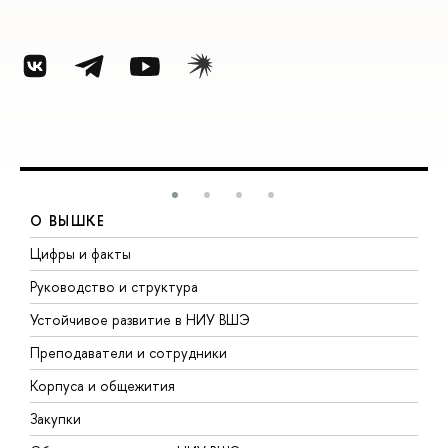
О ВЫШКЕ
Цифры и факты
Л
Руководство и структура
Д
Устойчивое развитие в НИУ ВШЭ
О
Преподаватели и сотрудники
П
Корпуса и общежития
В
Закупки
П