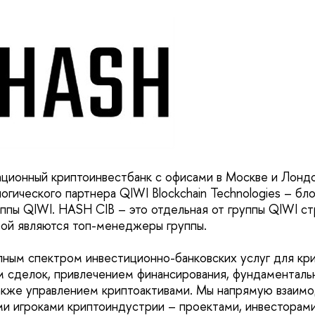
ционный криптоинвестбанк с офисами в Москве и Лондо
огического партнера QIWI Blockchain Technologies – бл
ппы QIWI. HASH CIB – это отдельная от группы QIWI ст
рой являются топ-менеджеры группы.
ным спектром инвестиционно-банковских услуг для кр
 сделок, привлечением финансирования, фундаменталь
также управлением криптоактивами. Мы напрямую взаим
 игроками криптоиндустрии – проектами, инвесторами