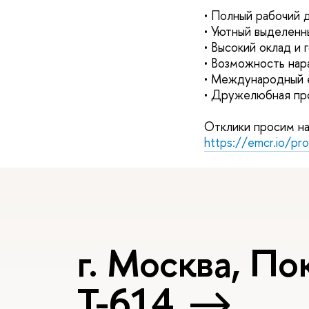
• Полный рабочий д
• Уютный выделенн
• Высокий оклад и
• Возможность нар
• Международный e
• Дружелюбная пр
Отклики просим на
https://emcr.io/pr
г. Москва, Пок
Т-614