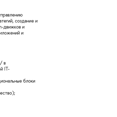
управлению
тегий, создание и
n-движков и
риложений и
/ в
й IT-
циональные блоки
щество);