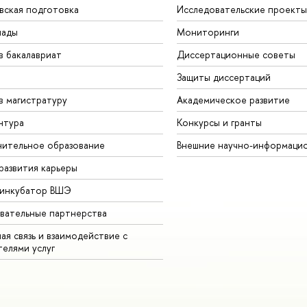
вская подготовка
Исследовательские проекты
иады
Мониторинги
в бакалавриат
Диссертационные советы
Защиты диссертаций
в магистратуру
Академическое развитие
нтура
Конкурсы и гранты
ительное образование
Внешние научно-информаци
развития карьеры
-инкубатор ВШЭ
вательные партнерства
ая связь и взаимодействие с
телями услуг