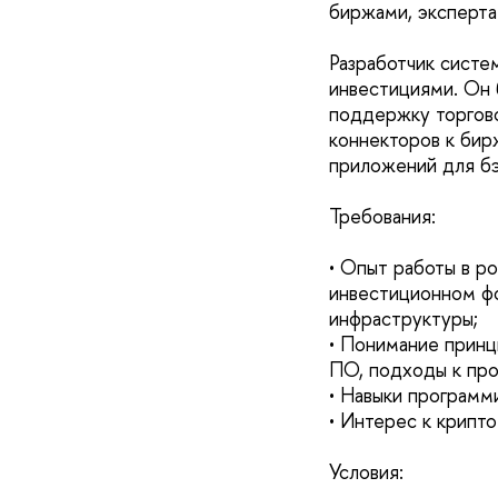
биржами, эксперт
Разработчик систе
инвестициями. Он б
поддержку торгово
коннекторов к бир
приложений для бэ
Требования:
• Опыт работы в ро
инвестиционном фо
инфраструктуры;
• Понимание принц
ПО, подходы к про
• Навыки программ
• Интерес к крипт
Условия: