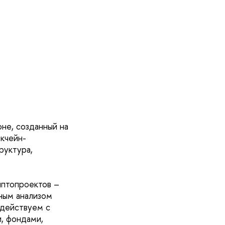
не, созданный на
окчейн-
руктура,
иптопроектов –
ным анализом
одействуем с
, фондами,