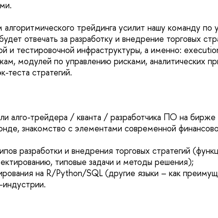
ами.
м алгоритмического трейдинга усилит нашу команду по 
удет отвечать за разработку и внедрение торговых стра
й и тестировочной инфраструктуры, а именно: executio
жам, модулей по управлению рисками, аналитических п
к-теста стратегий.
ли алго-трейдера / кванта / разработчика ПО на бирже 
нде, знакомство с элементами современной финансово
ипов разработки и внедрения торговых стратегий (функ
ектированию, типовые задачи и методы решения);
ирования на R/Python/SQL (другие языки – как преиму
о-индустрии.