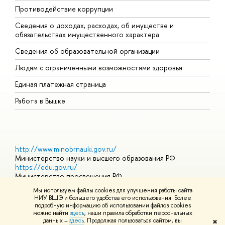
Противодействие коррупции
Ц
Сведения о доходах, расходах, об имуществе и
Б
обязательствах имущественного характера
О
Сведения об образовательной организации
О
Людям с ограниченными возможностями здоровья
Единая платежная страница
Работа в Вышке
http://www.minobrnauki.gov.ru/
Министерство науки и высшего образования РФ
https://edu.gov.ru/
Министерство просвещения РФ
https://elearning.hse.ru/mooc
Мы используем файлы cookies для улучшения работы сайта
Массовые открытые онлайн-курсы
НИУ ВШЭ и большего удобства его использования. Более
подробную информацию об использовании файлов cookies
можно найти
здесь
, наши правила обработки персональных
данных –
здесь
. Продолжая пользоваться сайтом, вы
✖
© НИУ ВШЭ 1993–2026
Адреса и контакты
Условия